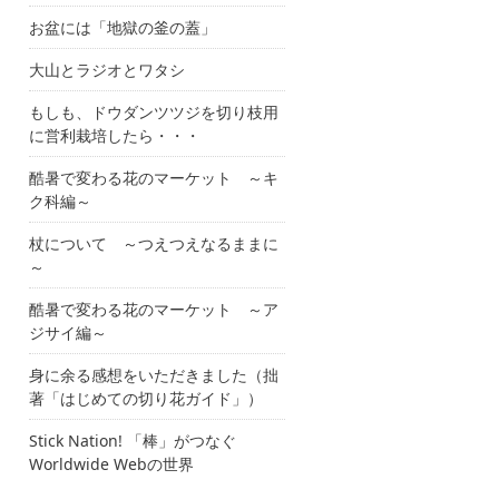
お盆には「地獄の釜の蓋」
大山とラジオとワタシ
もしも、ドウダンツツジを切り枝用
に営利栽培したら・・・
酷暑で変わる花のマーケット ～キ
ク科編～
杖について ～つえつえなるままに
～
酷暑で変わる花のマーケット ～ア
ジサイ編～
身に余る感想をいただきました（拙
著「はじめての切り花ガイド」）
Stick Nation! 「棒」がつなぐ
Worldwide Webの世界