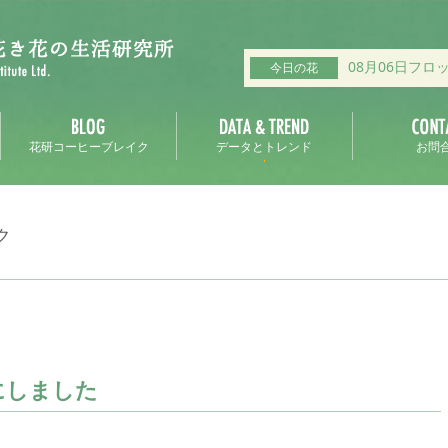
08月06日フロ
今日の花
花研コーヒーブレイク
データとトレンド
お問
ク
にしました