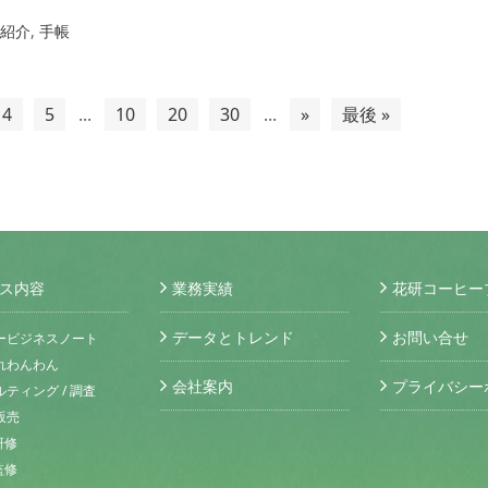
紹介
,
手帳
4
5
...
10
20
30
...
»
最後 »
ス内容
業務実績
花研コーヒー
データとトレンド
お問い合せ
ービジネスノート
れわんわん
会社案内
プライバシー
ティング / 調査
販売
研修
監修