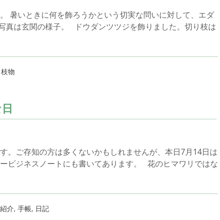
。 暑いときに何を飾ろうかという切実な問いに対して、エダ
写真は玄関の様子。 ドウダンツツジを飾りました。切り枝は
,
枝物
な日
す。ご存知の方は多くないかもしれませんが、本日7月14日は
ービジネスノートにも書いてあります。 花のヒマワリではな
紹介
,
手帳
,
日記