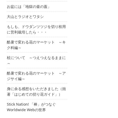
お盆には「地獄の釜の蓋」
大山とラジオとワタシ
もしも、ドウダンツツジを切り枝用
に営利栽培したら・・・
酷暑で変わる花のマーケット ～キ
ク科編～
杖について ～つえつえなるままに
～
酷暑で変わる花のマーケット ～ア
ジサイ編～
身に余る感想をいただきました（拙
著「はじめての切り花ガイド」）
Stick Nation! 「棒」がつなぐ
Worldwide Webの世界