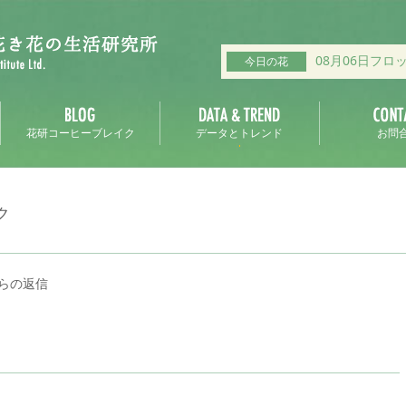
08月06日フロ
今日の花
花研コーヒーブレイク
データとトレンド
お問
ク
らの返信