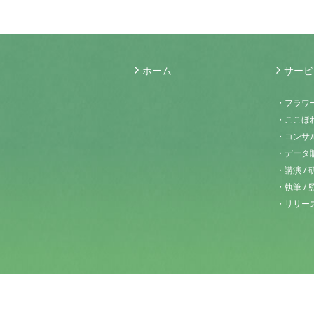
ホーム
サービ
・フラワ
・ここほ
・コンサル
・データ
・講演 / 
・執筆 / 
・リリース 