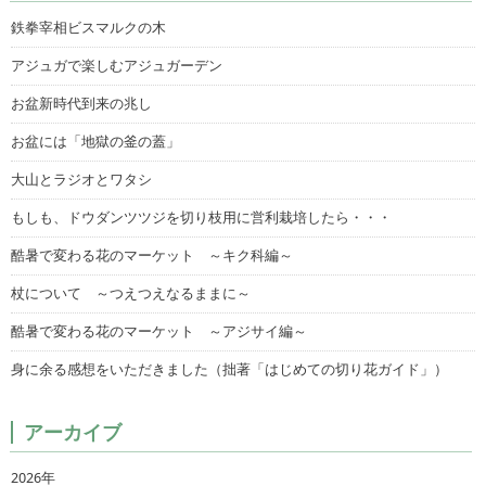
鉄拳宰相ビスマルクの木
アジュガで楽しむアジュガーデン
お盆新時代到来の兆し
お盆には「地獄の釜の蓋」
大山とラジオとワタシ
もしも、ドウダンツツジを切り枝用に営利栽培したら・・・
酷暑で変わる花のマーケット ～キク科編～
杖について ～つえつえなるままに～
酷暑で変わる花のマーケット ～アジサイ編～
身に余る感想をいただきました（拙著「はじめての切り花ガイド」）
アーカイブ
2026年