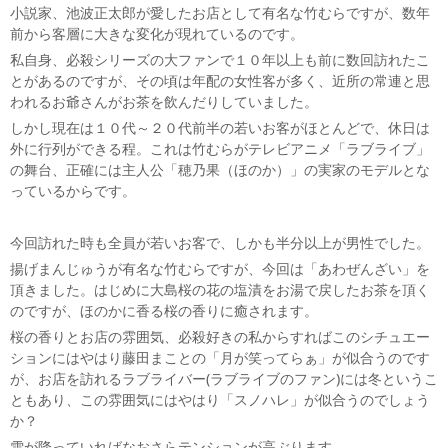
小説家、池波正太郎が愛したお店として有名な竹むらですが、数年
前から客層に大きな変化が現れているのです。
私自身、必殺シリーズの大ファンで１０年以上も前に数回訪れたこ
とがあるのですが、その頃は年配の女性客が多く、近所の常連と思
われるお爺さんがお茶を飲んだりしていました。
しかし現在は１０代～２０代前半の若いお客がほとんどで、休日は
外に行列ができる程。これは竹むらがテレビアニメ「ラブライブ」
の舞台、正確には主人公「穂乃果（ほのか）」の実家のモデルとな
っているからです。
今回訪れた時も全員が若いお客で、しかも半分以上が男性でした。
揚げまんじゅうが有名な竹むらですが、今回は「あわぜんざい」を
頂きました。はじめに大島桜の花の塩漬をお湯で戻したお茶を頂く
のですが、ほのかに香る桜の香りに癒されます。
桜の香りとお店の雰囲気、必殺好きの私からすればこのシチュエー
ションにはやはり藤田まことの「月が笑ってらぁ」が似合うのです
が、お店を訪れるラブライバー(ラブライブのファン)には冬というこ
ともあり、この雰囲気にはやはり「スノハレ」が似合うのでしょう
か？
雪が降っていればなおさらテンションが高ぶります。