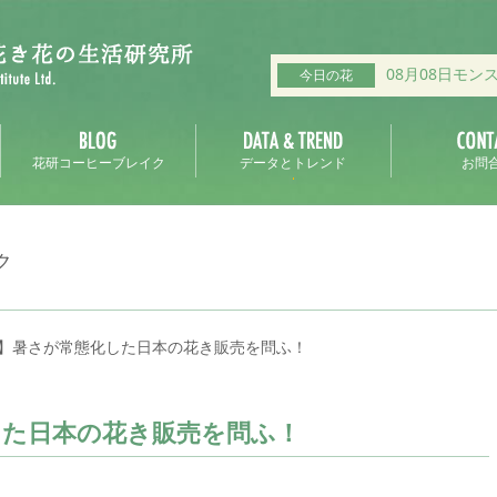
08月08日モン
今日の花
花研コーヒーブレイク
データとトレンド
お問
ク
】暑さが常態化した日本の花き販売を問ふ！
した日本の花き販売を問ふ！