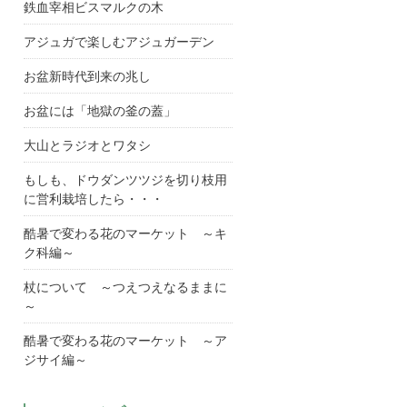
鉄血宰相ビスマルクの木
アジュガで楽しむアジュガーデン
お盆新時代到来の兆し
お盆には「地獄の釜の蓋」
大山とラジオとワタシ
もしも、ドウダンツツジを切り枝用
に営利栽培したら・・・
酷暑で変わる花のマーケット ～キ
ク科編～
杖について ～つえつえなるままに
～
酷暑で変わる花のマーケット ～ア
ジサイ編～