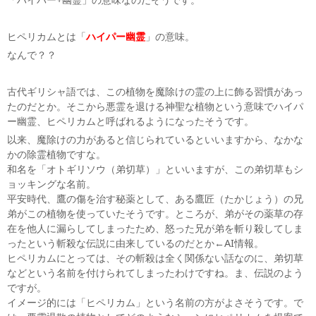
ヒペリカムとは「
ハイパー幽霊
」の意味。
なんで？？
古代ギリシャ語では、この植物を魔除けの霊の上に飾る習慣があっ
たのだとか。そこから悪霊を退ける神聖な植物という意味でハイパ
ー幽霊、ヒペリカムと呼ばれるようになったそうです。
以来、魔除けの力があると信じられているといいますから、なかな
かの除霊植物ですな。
和名を「オトギリソウ（弟切草）」といいますが、この弟切草もシ
ョッキングな名前。
平安時代、鷹の傷を治す秘薬として、ある鷹匠（たかじょう）の兄
弟がこの植物を使っていたそうです。ところが、弟がその薬草の存
在を他人に漏らしてしまったため、怒った兄が弟を斬り殺してしま
ったという斬殺な伝説に由来しているのだとか←AI情報。
ヒペリカムにとっては、その斬殺は全く関係ない話なのに、弟切草
などという名前を付けられてしまったわけですね。ま、伝説のよう
ですが。
イメージ的には「ヒペリカム」という名前の方がよさそうです。で