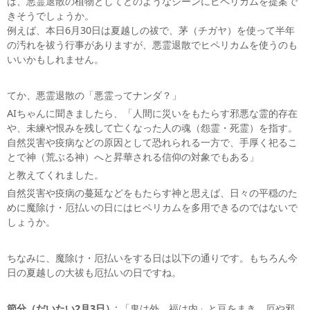
は、悪霊退散の植物としてどのようなシーンにヒペリカムを提案で
きそうでしょうか。
例えば、本日6月30日は夏越しの祓で、茅（チガヤ）を使って半年
の汚れを祓う行事がありますが、悪霊退散でヒペリカムを使うのも
いいかもしれません。
てか、悪霊退散の「悪霊ってナンダ？」
AIちゃんに聞きましたら、「人間に災いをもたらす邪悪な霊的存在
や、未練や恨みを残して亡くなった人の魂（怨霊・死霊）を指す。
自然災害や疫病などの原因として恐れられる一方で、手厚く祀るこ
とで神（荒ぶる神）へと昇華される信仰の対象でもある」
と教えてくれました。
自然災害や疫病の蔓延などをもたらす神と思えば、日々の平穏のた
めに魔除け・厄払いの日にはヒペリカムを多用できるのではないで
しょうか。
ちなみに、魔除け・厄払いをする日は以下の通りです。もちろん今
日の夏越しの大祓も厄払いの日ですね。
節分（だいたい2月3日）
: 「鬼は外、福は内」と豆をまき、厄や邪