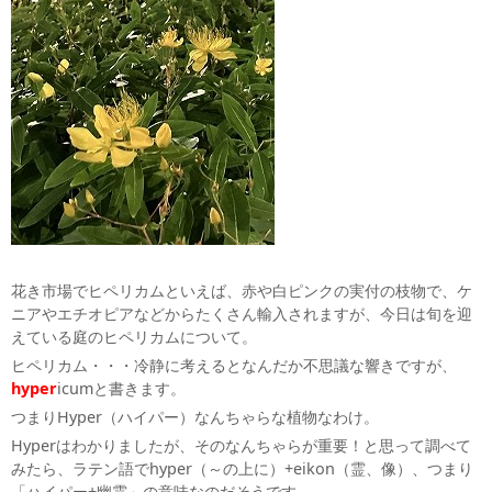
花き市場でヒペリカムといえば、赤や白ピンクの実付の枝物で、ケ
ニアやエチオピアなどからたくさん輸入されますが、今日は旬を迎
えている庭のヒペリカムについて。
ヒペリカム・・・冷静に考えるとなんだか不思議な響きですが、
hyper
icumと書きます。
つまりHyper（ハイパー）なんちゃらな植物なわけ。
Hyperはわかりましたが、そのなんちゃらが重要！と思って調べて
みたら、ラテン語でhyper（～の上に）+eikon（霊、像）、つまり
「ハイパー+幽霊」の意味なのだそうです。