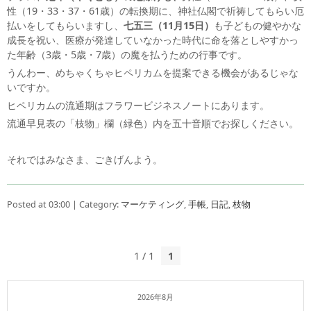
性（19・33・37・61歳）の転換期に、神社仏閣で祈祷してもらい厄
払いをしてもらいますし、
七五三（11月15日）
も子どもの健やかな
成長を祝い、医療が発達していなかった時代に命を落としやすかっ
た年齢（3歳・5歳・7歳）の魔を払うための行事です。
うんわー、めちゃくちゃヒペリカムを提案できる機会があるじゃな
いですか。
ヒペリカムの流通期はフラワービジネスノートにあります。
流通早見表の「枝物」欄（緑色）内を五十音順でお探しください。
それではみなさま、ごきげんよう。
Posted at 03:00 | Category:
マーケティング
,
手帳
,
日記
,
枝物
1 / 1
1
2026年8月