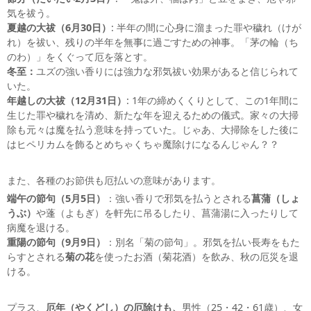
気を祓う。
夏越の大祓（6月30日）
: 半年の間に心身に溜まった罪や穢れ（けが
れ）を祓い、残りの半年を無事に過ごすための神事。「茅の輪（ち
のわ）」をくぐって厄を落とす。
冬至：
ユズの強い香りには
強力な邪気祓い効果があると信じられて
いた。
年越しの大祓（12月31日）
: 1年の締めくくりとして、この1年間に
生じた罪や穢れを清め、新たな年を迎えるための儀式。家々の大掃
除も元々は魔を払う意味を持っていた。じゃあ、大掃除をした後に
はヒペリカムを飾るとめちゃくちゃ魔除けになるんじゃん？？
また、各種のお節供も厄払いの意味があります。
端午の節句（5月5日）
：強い香りで邪気を払うとされる
菖蒲（しょ
うぶ）
や蓬（よもぎ）を軒先に吊るしたり、菖蒲湯に入ったりして
病魔を退ける。
重陽の節句（9月9日）
：別名「菊の節句」。邪気を払い長寿をもた
らすとされる
菊の花
を使ったお酒（菊花酒）を飲み、秋の厄災を退
ける。
プラス、
厄年（やくどし）の厄除けも、
男性（25・42・61歳）、女