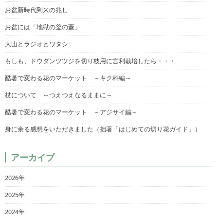
お盆新時代到来の兆し
お盆には「地獄の釜の蓋」
大山とラジオとワタシ
もしも、ドウダンツツジを切り枝用に営利栽培したら・・・
酷暑で変わる花のマーケット ～キク科編～
杖について ～つえつえなるままに～
酷暑で変わる花のマーケット ～アジサイ編～
身に余る感想をいただきました（拙著「はじめての切り花ガイド」）
アーカイブ
2026年
2025年
2024年