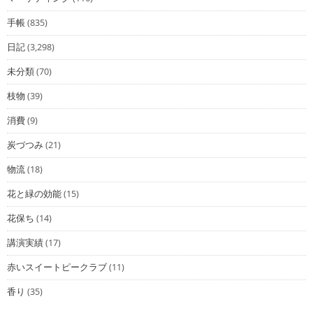
手帳
(835)
日記
(3,298)
未分類
(70)
枝物
(39)
消費
(9)
炭づつみ
(21)
物流
(18)
花と緑の効能
(15)
花保ち
(14)
講演実績
(17)
赤いスイートピークラブ
(11)
香り
(35)