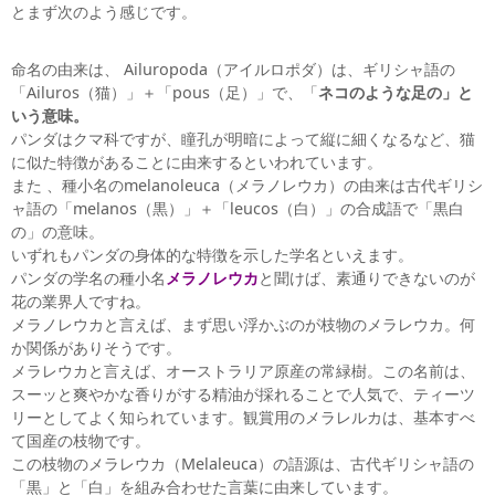
とまず次のよう感じです。
命名の由来は、 Ailuropoda（アイルロポダ）は、ギリシャ語の
「Ailuros（猫）」＋「pous（足）」で、「
ネコのような足の」と
いう意味。
パンダはクマ科ですが、
瞳孔が明暗によって縦に細くなるなど、猫
に似た特徴があることに由来するといわれています。
また 、種小名のmelanoleuca（メラノレウカ）の由来は
古代ギリシ
ャ語の「melanos（黒）」＋「leucos（白）」の合成語で「黒白
の」の意味。
いずれもパンダの身体的な特徴を示した学名といえます。
パンダの学名の種小名
メラノレウカ
と聞けば、素通りできないのが
花の業界人ですね。
メラノレウカと言えば、まず思い浮かぶのが枝物のメラレウカ。何
か関係がありそうです。
メラレウカと言えば、オーストラリア原産の常緑樹。この名前は、
スーッと爽やかな香りがする精油が採れることで人気で、ティーツ
リーとしてよく知られています。観賞用のメラレルカは、基本すべ
て国産の枝物です。
この枝物のメラレウカ（Melaleuca）の語源は、古代ギリシャ語の
「黒」と「白」を組み合わせた言葉に由来しています。