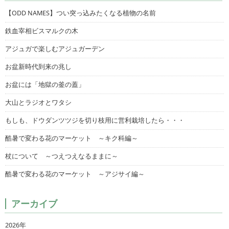
【ODD NAMES】つい突っ込みたくなる植物の名前
鉄血宰相ビスマルクの木
アジュガで楽しむアジュガーデン
お盆新時代到来の兆し
お盆には「地獄の釜の蓋」
大山とラジオとワタシ
もしも、ドウダンツツジを切り枝用に営利栽培したら・・・
酷暑で変わる花のマーケット ～キク科編～
杖について ～つえつえなるままに～
酷暑で変わる花のマーケット ～アジサイ編～
アーカイブ
2026年