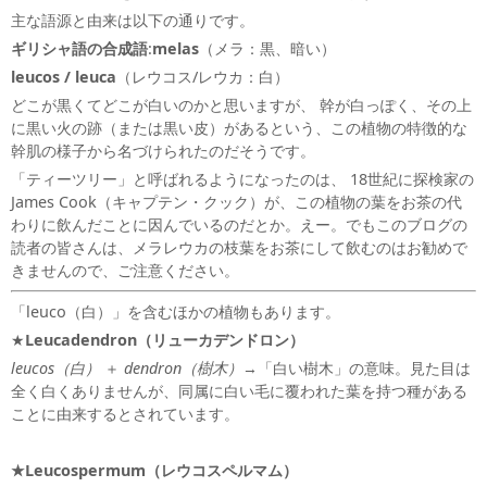
主な語源と由来は以下の通りです。
ギリシャ語の合成語
:
melas
（メラ：黒、暗い）
leucos / leuca
（レウコス/レウカ：白）
どこが黒くてどこが白いのかと思いますが、
幹が白っぽく、その上
に黒い火の跡（または黒い皮）があるという、この植物の特徴的な
幹肌の様子から名づけられたのだそうです。
「ティーツリー」と呼ばれるようになったのは、
18世紀に探検家の
James Cook（キャプテン・クック）が、この植物の葉をお茶の代
わりに飲んだことに因んでいるのだとか。
えー。でもこのブログの
読者の皆さんは、メラレウカの枝葉をお茶にして飲むのはお勧めで
きませんので、ご注意ください。
「leuco（白）」を含むほかの植物もあります。
★
Leucadendron
（リューカデンドロン）
leucos（白）
＋
dendron（樹木）
→「白い樹木」の意味。見た目は
全く白くありませんが、同属に白い毛に覆われた葉を持つ種がある
ことに由来するとされています。
★Leucospermum
（レウコスペルマム）