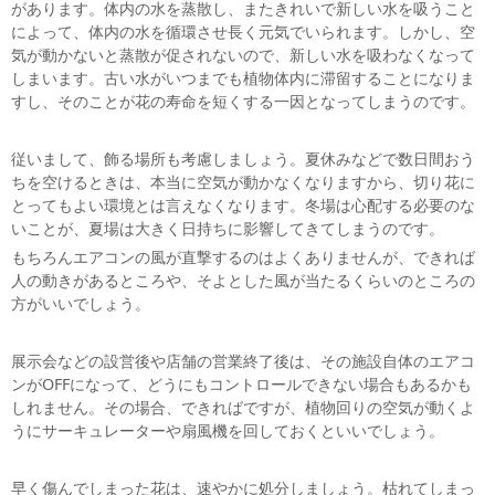
があります。体内の水を蒸散し、またきれいで新しい水を吸うこと
によって、体内の水を循環させ長く元気でいられます。しかし、空
気が動かないと蒸散が促されないので、新しい水を吸わなくなって
しまいます。古い水がいつまでも植物体内に滞留することになりま
すし、そのことが花の寿命を短くする一因となってしまうのです。
従いまして、飾る場所も考慮しましょう。夏休みなどで数日間おう
ちを空けるときは、本当に空気が動かなくなりますから、切り花に
とってもよい環境とは言えなくなります。冬場は心配する必要のな
いことが、夏場は大きく日持ちに影響してきてしまうのです。
もちろんエアコンの風が直撃するのはよくありませんが、できれば
人の動きがあるところや、そよとした風が当たるくらいのところの
方がいいでしょう。
展示会などの設営後や店舗の営業終了後は、その施設自体のエアコ
ンがOFFになって、どうにもコントロールできない場合もあるかも
しれません。その場合、できればですが、植物回りの空気が動くよ
うにサーキュレーターや扇風機を回しておくといいでしょう。
早く傷んでしまった花は、速やかに処分しましょう。枯れてしまっ