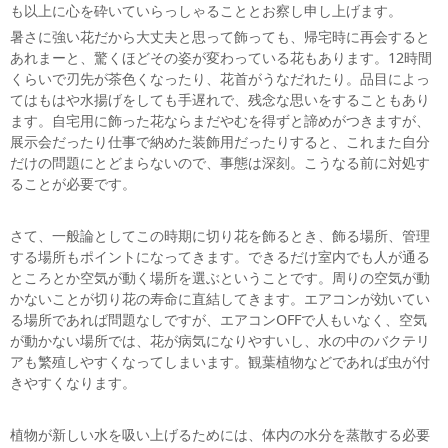
も以上に心を砕いていらっしゃることとお察し申し上げます。
暑さに強い花だから大丈夫と思って飾っても、帰宅時に再会すると
あれまーと、驚くほどその姿が変わっている花もあります。12時間
くらいで刃先が茶色くなったり、花首がうなだれたり。品目によっ
てはもはや水揚げをしても手遅れで、残念な思いをすることもあり
ます。自宅用に飾った花ならまだやむを得ずと諦めがつきますが、
展示会だったり仕事で納めた装飾用だったりすると、これまた自分
だけの問題にとどまらないので、事態は深刻。こうなる前に対処す
ることが必要です。
さて、一般論としてこの時期に切り花を飾るとき、飾る場所、管理
する場所もポイントになってきます。できるだけ室内でも人が通る
ところとか空気が動く場所を選ぶということです。周りの空気が動
かないことが切り花の寿命に直結してきます。エアコンが効いてい
る場所であれば問題なしですが、エアコンOFFで人もいなく、空気
が動かない場所では、花が病気になりやすいし、水の中のバクテリ
アも繁殖しやすくなってしまいます。観葉植物などであれば虫が付
きやすくなります。
植物が新しい水を吸い上げるためには、体内の水分を蒸散する必要