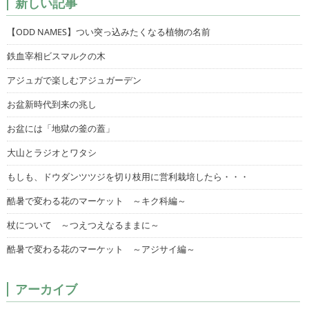
新しい記事
【ODD NAMES】つい突っ込みたくなる植物の名前
鉄血宰相ビスマルクの木
アジュガで楽しむアジュガーデン
お盆新時代到来の兆し
お盆には「地獄の釜の蓋」
大山とラジオとワタシ
もしも、ドウダンツツジを切り枝用に営利栽培したら・・・
酷暑で変わる花のマーケット ～キク科編～
杖について ～つえつえなるままに～
酷暑で変わる花のマーケット ～アジサイ編～
アーカイブ