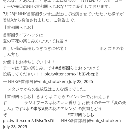
そんなことあんなことをエフエム横浜の「NITTENハナラボ」コー
ナーや先日のNHK首都圏らじおなどでご紹介しております。
7月28日NHK首都圏ラジオ生放送にて出演させていただいた様子が
番組Xから発信されました。ご報告まで。
【首都圏らじお】
首都圏ライフハックは
夏の草花の楽しみ方についてお届け
新しい菊の品種もつぎつぎに登場！ ホオズキの楽
しみ方も！！
お便りもお待ちしています！
テーマは「夏の楽しみ」です
#首都圏らじお
をつけて
投稿してください！！
pic.twitter.com/x1bIBVbepB
— NHK@首都圏 (@nhk_shutoken)
July 28, 2025
スタジオからの生放送はこんな感じでした。
【首都圏らじお】 きょうは こちらのメンバーでお伝えしま
す ラジオブースは花のいい香りも お便りのテーマ「夏の楽
しみ」です
#水の事故
#夏の花のアレンジ
の質問もどう
ぞ
#首都圏らじお
pic.twitter.com/zfMscTcsDt
— NHK@首都圏 (@nhk_shutoken)
July 28, 2025