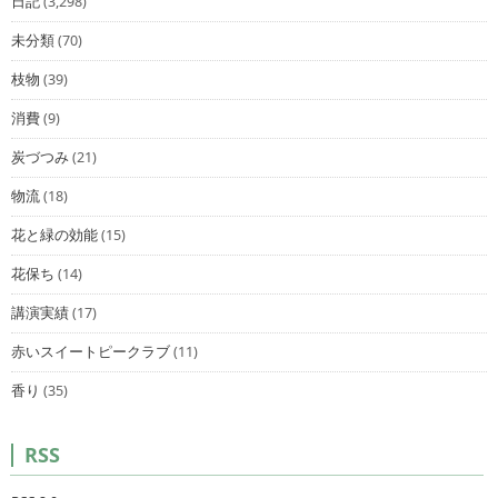
日記
(3,298)
未分類
(70)
枝物
(39)
消費
(9)
炭づつみ
(21)
物流
(18)
花と緑の効能
(15)
花保ち
(14)
講演実績
(17)
赤いスイートピークラブ
(11)
香り
(35)
RSS