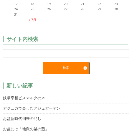
17
18
19
20
21
22
23
24
25
26
27
28
29
30
31
« 7月
サイト内検索
新しい記事
鉄拳宰相ビスマルクの木
アジュガで楽しむアジュガーデン
お盆新時代到来の兆し
お盆には「地獄の釜の蓋」