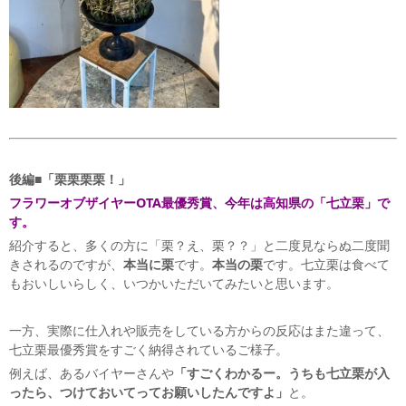
後編■「栗栗栗栗！」
フラワーオブザイヤーOTA最優秀賞、今年は高知県の「七立栗」で
す。
紹介すると、多くの方に「栗？え、栗？？」と二度見ならぬ二度聞
きされるのですが、
本当に栗
です。
本当の栗
です。七立栗は食べて
もおいしいらしく、いつかいただいてみたいと思います。
一方、実際に仕入れや販売をしている方からの反応はまた違って、
七立栗最優秀賞をすごく納得されているご様子。
例えば、あるバイヤーさんや
「すごくわかるー。うちも七立栗が入
ったら、つけておいてってお願いしたんですよ」
と。