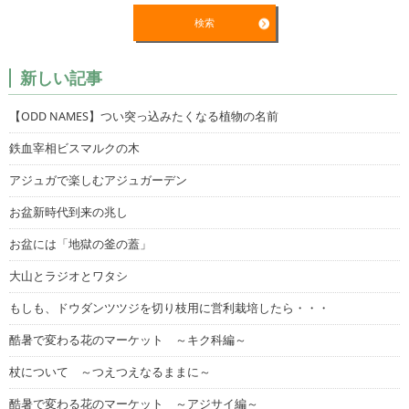
新しい記事
【ODD NAMES】つい突っ込みたくなる植物の名前
鉄血宰相ビスマルクの木
アジュガで楽しむアジュガーデン
お盆新時代到来の兆し
お盆には「地獄の釜の蓋」
大山とラジオとワタシ
もしも、ドウダンツツジを切り枝用に営利栽培したら・・・
酷暑で変わる花のマーケット ～キク科編～
杖について ～つえつえなるままに～
酷暑で変わる花のマーケット ～アジサイ編～