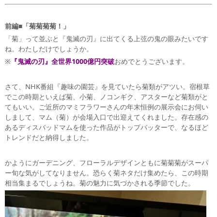
前編■「菊菊菊菊！」
「菊」って並ぶと『鬼滅の刃』に出てくる上弦の鬼の眼みたいです
ね。わたしだけでしょうか。
※
『鬼滅の刃』全世界1000億円突破
おめでとうございます。
さて、NHK番組『趣味の園芸』を見ていたら菊類がアツい。宿根草
でこの時期といえば菊、小菊、ノコンギク、アスターなど菊類がと
てもいい。ご近所のマミフラワーさんの年末恒例の展示会にお伺い
しまして、マム（菊）が会場入口で出迎えてくれました。存在感の
あるディスバッドマムを使った作品がトップバッターで、なるほど
トレンドだと納得しました。
かようにガーデニング、フローラルデザインともに菊菊菊がスーパ
ー旬な気がしてなりません。恐らく菊ネタだけ集めたら、この時期
相当集まるでしょうね。菊の魅力に気づかされる季節でした。