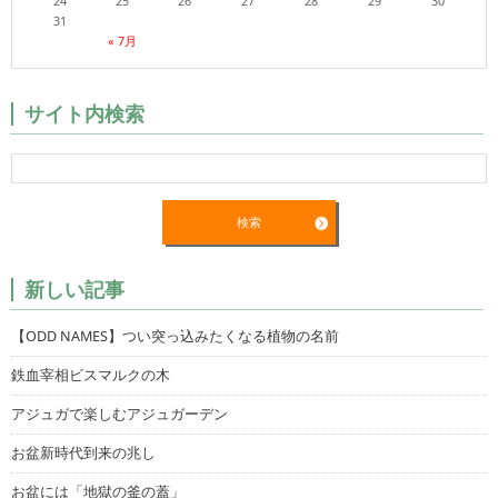
24
25
26
27
28
29
30
31
« 7月
サイト内検索
新しい記事
【ODD NAMES】つい突っ込みたくなる植物の名前
鉄血宰相ビスマルクの木
アジュガで楽しむアジュガーデン
お盆新時代到来の兆し
お盆には「地獄の釜の蓋」