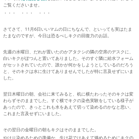
ご覧くださいませ。
・・・ ・・・ ・・・
さてさて、11月6日いいマムの日にちなんで、といっても実はたま
たまなのですが、今日は恐るべしキクの回復力のお話。
先週の水曜日、だれが置いたのかアタクシの隣の空席のデスクに、
白いキクがぽつんと置いてありました。そのすぐ隣に給水フォーム
がセットされていたので、誰かが何かをしようとしているのだろう
と、そのキクは水に生けてありませんでしたが特に言及せずにいま
した。
翌日木曜日の朝、会社に来てみると、机に横たわったそのキクは変
わらずそのままでした。すぐ横でキクの染色実験をしている様子が
あったので、きっとこれも水をあえて切って染めるのかなと思い、
これまた言及せずにいました。
その翌日の金曜日の朝もキクはそのままでした。
やはり染めるための準備か、生け花ではあえて矯めるためにキクの