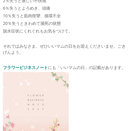
2
％失うと激しい不快感
6
％失うと
​よろめき、頭痛
10
％失うと
​筋肉痙攣、循環不全
20
％失うと
​きわめて瀕死の状態
脱水症状にくれぐれもお気をつけて。
それではみなさま、ぜひいいマムの日をお迎えくださいませ。ごき
げんよう。
フラワービジネスノート
にも「いいマムの日」の記載があります。