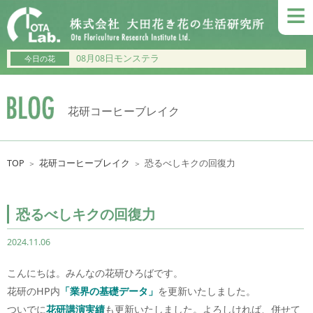
≡
08月08日モンステラ
今日の花
花研コーヒーブレイク
TOP
花研コーヒーブレイク
恐るべしキクの回復力
＞
＞
恐るべしキクの回復力
2024.11.06
こんにちは。みんなの花研ひろばです。
花研のHP内
「業界の基礎データ」
を更新いたしました。
ついでに
花研講演実績
も更新いたしました。よろしければ、併せて