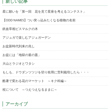
新しい記事
星に願いを「第一回 花を見て星座を考えるコンテスト」
【ODD NAMES】つい突っ込みたくなる植物の名前
鉄血宰相ビスマルクの木
アジュガで楽しむアジュガーデン
お盆新時代到来の兆し
お盆には「地獄の釜の蓋」
大山とラジオとワタシ
もしも、ドウダンツツジを切り枝用に営利栽培したら・・・
酷暑で変わる花のマーケット ～キク科編～
杖について ～つえつえなるままに～
アーカイブ