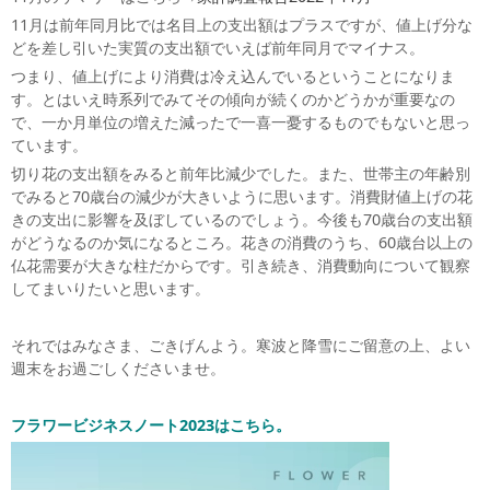
11月は前年同月比では名目上の支出額はプラスですが、値上げ分な
どを差し引いた実質の支出額でいえば前年同月でマイナス。
つまり、値上げにより消費は冷え込んでいるということになりま
す。とはいえ時系列でみてその傾向が続くのかどうかが重要なの
で、一か月単位の増えた減ったで一喜一憂するものでもないと思っ
ています。
切り花の支出額をみると前年比減少でした。また、世帯主の年齢別
でみると70歳台の減少が大きいように思います。消費財値上げの花
きの支出に影響を及ぼしているのでしょう。今後も70歳台の支出額
がどうなるのか気になるところ。花きの消費のうち、60歳台以上の
仏花需要が大きな柱だからです。引き続き、消費動向について観察
してまいりたいと思います。
それではみなさま、ごきげんよう。寒波と降雪にご留意の上、よい
週末をお過ごしくださいませ。
フラワービジネスノート2023はこちら。