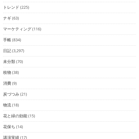
トレンド
(225)
ナギ
(63)
マーケティング
(116)
手帳
(834)
日記
(3,297)
未分類
(70)
枝物
(38)
消費
(9)
炭づつみ
(21)
物流
(18)
花と緑の効能
(15)
花保ち
(14)
講演実績
(17)