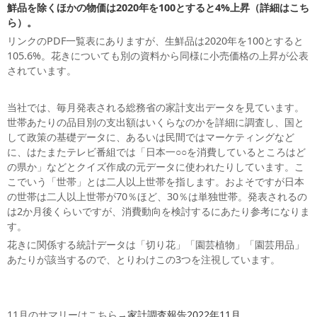
鮮品を除くほかの物価は2020年を100とすると4%上昇（詳細はこち
ら）。
リンクのPDF一覧表にありますが、生鮮品は2020年を100とすると
105.6%。花きについても別の資料から同様に小売価格の上昇が公表
されています。
当社では、毎月発表される総務省の家計支出データを見ています。
世帯あたりの品目別の支出額はいくらなのかを詳細に調査し、国と
して政策の基礎データに、あるいは民間ではマーケティングなど
に、はたまたテレビ番組では「日本一○○を消費しているところはど
の県か」などとクイズ作成の元データに使われたりしています。こ
こでいう「世帯」とは二人以上世帯を指します。およそですが日本
の世帯は二人以上世帯が70％ほど、30％は単独世帯。発表されるの
は2か月後くらいですが、消費動向を検討するにあたり参考になりま
す。
花きに関係する統計データは「切り花」「園芸植物」「園芸用品」
あたりが該当するので、とりわけこの3つを注視しています。
11月のサマリーはこちら→
家計調査報告2022年11月