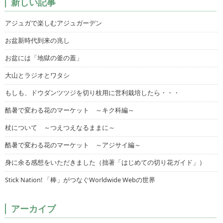
新しい記事
アジュガで楽しむアジュガーデン
お盆新時代到来の兆し
お盆には「地獄の釜の蓋」
大山とラジオとワタシ
もしも、ドウダンツツジを切り枝用に営利栽培したら・・・
酷暑で変わる花のマーケット ～キク科編～
杖について ～つえつえなるままに～
酷暑で変わる花のマーケット ～アジサイ編～
身に余る感想をいただきました（拙著「はじめての切り花ガイド」）
Stick Nation! 「棒」がつなぐWorldwide Webの世界
アーカイブ