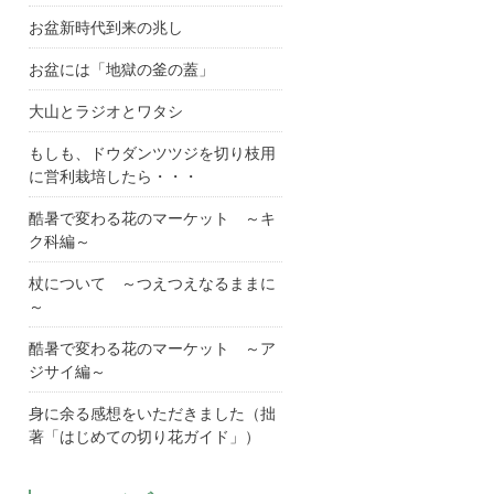
お盆新時代到来の兆し
お盆には「地獄の釜の蓋」
大山とラジオとワタシ
もしも、ドウダンツツジを切り枝用
に営利栽培したら・・・
酷暑で変わる花のマーケット ～キ
ク科編～
杖について ～つえつえなるままに
～
酷暑で変わる花のマーケット ～ア
ジサイ編～
身に余る感想をいただきました（拙
著「はじめての切り花ガイド」）