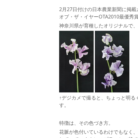
2月27日付けの日本農業新聞に掲
オブ・ザ・イヤーOTA2010最優
神奈川県が育種したオリジナルで、
↑デジカメで撮ると、ちょっと明る
す。
特徴は、その色づき方。
花脈が色付いているわけでもなく、