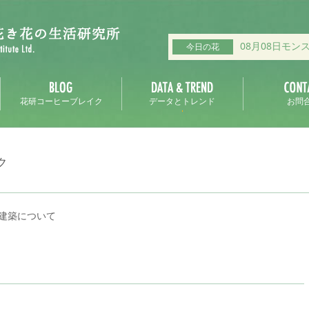
08月08日モン
今日の花
花研コーヒーブレイク
データとトレンド
お問
ク
建築について