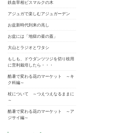
鉄血宰相ビスマルクの木
アジュガで楽しむアジュガーデン
お盆新時代到来の兆し
お盆には「地獄の釜の蓋」
大山とラジオとワタシ
もしも、ドウダンツツジを切り枝用
に営利栽培したら・・・
酷暑で変わる花のマーケット ～キ
ク科編～
杖について ～つえつえなるままに
～
酷暑で変わる花のマーケット ～ア
ジサイ編～