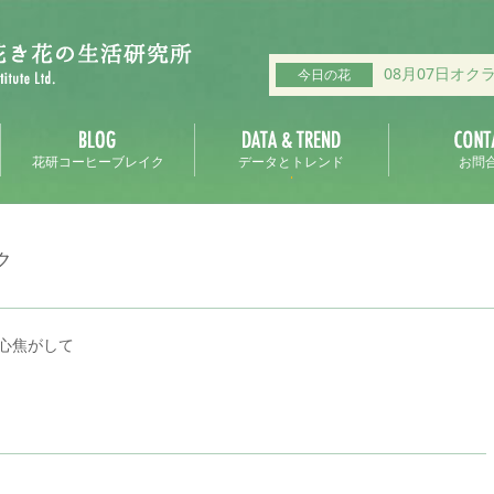
08月07日オク
今日の花
花研コーヒーブレイク
データとトレンド
お問
ク
心焦がして