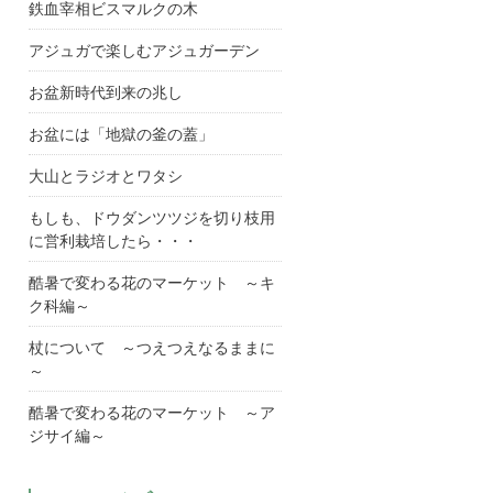
鉄血宰相ビスマルクの木
アジュガで楽しむアジュガーデン
お盆新時代到来の兆し
お盆には「地獄の釜の蓋」
大山とラジオとワタシ
もしも、ドウダンツツジを切り枝用
に営利栽培したら・・・
酷暑で変わる花のマーケット ～キ
ク科編～
杖について ～つえつえなるままに
～
酷暑で変わる花のマーケット ～ア
ジサイ編～