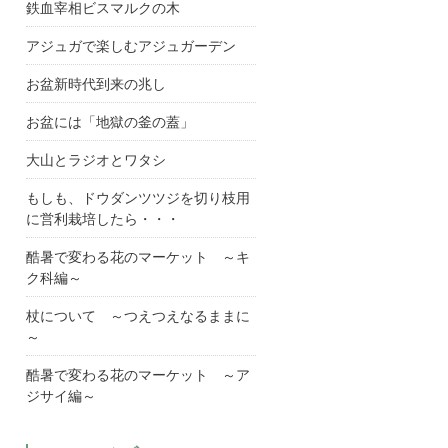
鉄血宰相ビスマルクの木
アジュガで楽しむアジュガーデン
お盆新時代到来の兆し
お盆には「地獄の釜の蓋」
大山とラジオとワタシ
もしも、ドウダンツツジを切り枝用
に営利栽培したら・・・
酷暑で変わる花のマーケット ～キ
ク科編～
杖について ～つえつえなるままに
～
酷暑で変わる花のマーケット ～ア
ジサイ編～