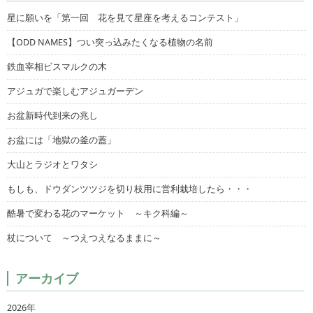
星に願いを「第一回 花を見て星座を考えるコンテスト」
【ODD NAMES】つい突っ込みたくなる植物の名前
鉄血宰相ビスマルクの木
アジュガで楽しむアジュガーデン
お盆新時代到来の兆し
お盆には「地獄の釜の蓋」
大山とラジオとワタシ
もしも、ドウダンツツジを切り枝用に営利栽培したら・・・
酷暑で変わる花のマーケット ～キク科編～
杖について ～つえつえなるままに～
アーカイブ
2026年