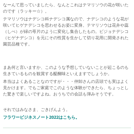
なーんて思っていましたら、なんとこれはテマリソウの花が咲いた
のです（ラッキー☆）。
テマリソウはナデシコ科ナデシコ属なので、ナデシコのような花が
咲いてヒゲナデシコを思わせるお姿に変身。テマリソウは花弁や蕊
（しべ）が緑の萼片のように変化し集合したもの。ビジョナデシコ
（ヒゲナデシコ）を元にその性質を生かして切り花用に開発された
園芸品種です。
まあ何と言いますか、このような予想していないことが起こるのも
生きているものを観賞する醍醐味といえますでしょうか。
本当はよくあることなのですが・・・仲卸さんの店頭でも実はよく
見かけます。でもご家庭でこのような体験ができたら、ちょっとし
た驚きで楽しいですよね。おうちでの会話も弾みそうです。
それではみなさま、ごきげんよう。
フラワービジネスノート2022はこちら。