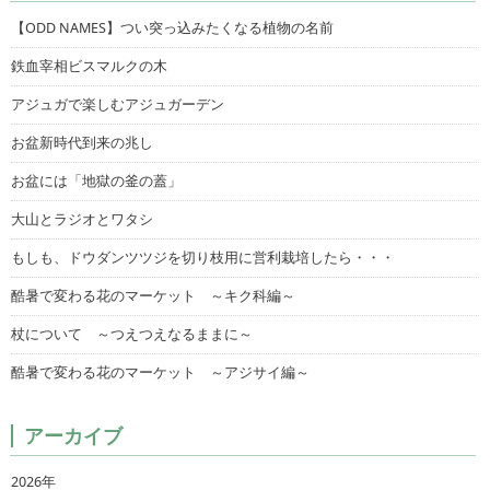
【ODD NAMES】つい突っ込みたくなる植物の名前
鉄血宰相ビスマルクの木
アジュガで楽しむアジュガーデン
お盆新時代到来の兆し
お盆には「地獄の釜の蓋」
大山とラジオとワタシ
もしも、ドウダンツツジを切り枝用に営利栽培したら・・・
酷暑で変わる花のマーケット ～キク科編～
杖について ～つえつえなるままに～
酷暑で変わる花のマーケット ～アジサイ編～
アーカイブ
2026年