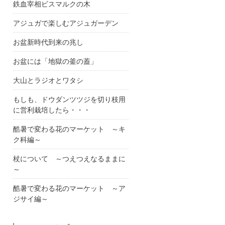
鉄血宰相ビスマルクの木
アジュガで楽しむアジュガーデン
お盆新時代到来の兆し
お盆には「地獄の釜の蓋」
大山とラジオとワタシ
もしも、ドウダンツツジを切り枝用
に営利栽培したら・・・
酷暑で変わる花のマーケット ～キ
ク科編～
杖について ～つえつえなるままに
～
酷暑で変わる花のマーケット ～ア
ジサイ編～