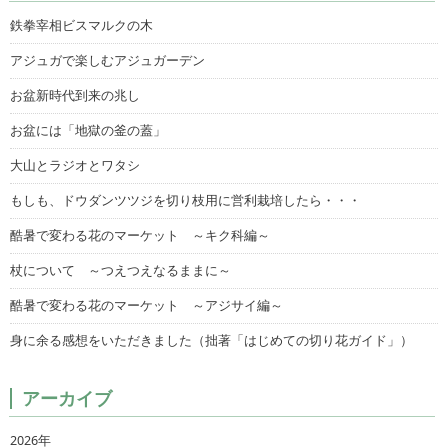
鉄拳宰相ビスマルクの木
アジュガで楽しむアジュガーデン
お盆新時代到来の兆し
お盆には「地獄の釜の蓋」
大山とラジオとワタシ
もしも、ドウダンツツジを切り枝用に営利栽培したら・・・
酷暑で変わる花のマーケット ～キク科編～
杖について ～つえつえなるままに～
酷暑で変わる花のマーケット ～アジサイ編～
身に余る感想をいただきました（拙著「はじめての切り花ガイド」）
アーカイブ
2026年