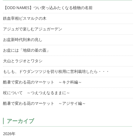
【ODD NAMES】つい突っ込みたくなる植物の名前
鉄血宰相ビスマルクの木
アジュガで楽しむアジュガーデン
お盆新時代到来の兆し
お盆には「地獄の釜の蓋」
大山とラジオとワタシ
もしも、ドウダンツツジを切り枝用に営利栽培したら・・・
酷暑で変わる花のマーケット ～キク科編～
杖について ～つえつえなるままに～
酷暑で変わる花のマーケット ～アジサイ編～
アーカイブ
2026年