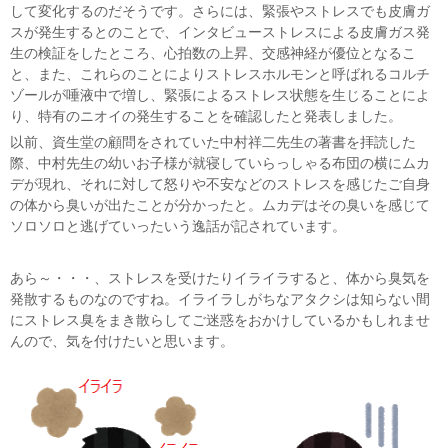
して変化するのだそうです。さらには、緊張やストレスでも皮膚ガ
スが発生するとのことで、インタビューストレスによる皮膚ガス発
生の検証をしたところ、心拍数の上昇、交感神経が優位となるこ
と、また、これらのことによりストレスホルモンと呼ばれるコルチ
ゾールが唾液中で増し、緊張によるストレス状態を生じることによ
り、特有のニオイの発生することを確認したと発表しました。
以前、資生堂の顧問をされていた中村祥二先生の著書を拝読した
際、中村先生の幼いお子様が就寝していらっしゃる布団の横にムカ
デが現れ、それに対して怒りや不安などのストレスを感じたご自身
の体から臭いが出たことが分かったと。ムカデはその臭いを感じて
ソロソロと逃げていったいう逸話が記されています。
あら～・・・、ストレスを受けたりイライラすると、体から臭気を
発散するものなのですね。イライラしがちなアタクシは知らない間
にストレス臭をまき散らしてご迷惑をおかけしているかもしれませ
んので、気を付けたいと思います。