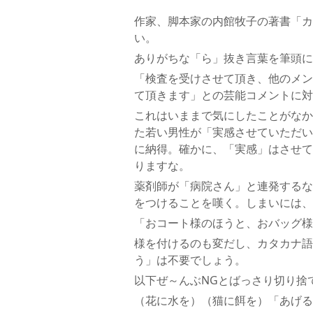
作家、脚本家の内館牧子の著書「カ
い。
ありがちな「ら」抜き言葉を筆頭に
「検査を受けさせて頂き、他のメン
て頂きます」との芸能コメントに対
これはいままで気にしたことがなか
た若い男性が「実感させていただい
に納得。確かに、「実感」はさせて
りますな。
薬剤師が「病院さん」と連発するな
をつけることを嘆く。しまいには、
「おコート様のほうと、おバッグ様
様を付けるのも変だし、カタカナ語
う」は不要でしょう。
以下ぜ～んぶNGとばっさり切り捨
（花に水を）（猫に餌を）「あげる