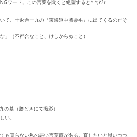
ワード。この言葉を聞くと絶望すると^ ^;ｱﾁｬｰ
いて、十返舎一九の『東海道中膝栗毛』に出てくるのだそ
な」（不都合なこと、けしからぬこと）
九の墓（勝どきにて撮影）
しい。
ても直らない私の悪い言葉癖がある。直したいと思いつつ、