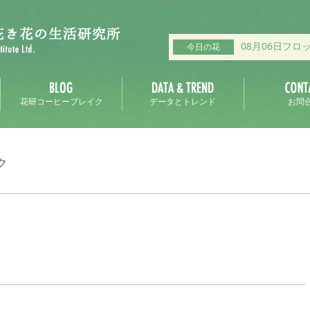
08月06日フロ
今日の花
花研コーヒーブレイク
データとトレンド
お問
ク