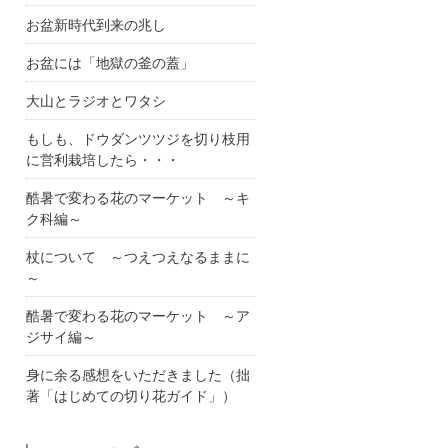
お盆新時代到来の兆し
お盆には「地獄の釜の蓋」
大山とラジオとワタシ
もしも、ドウダンツツジを切り枝用
に営利栽培したら・・・
酷暑で変わる花のマーケット ～キ
ク科編～
杖について ～つえつえなるままに
～
酷暑で変わる花のマーケット ～ア
ジサイ編～
身に余る感想をいただきました（拙
著「はじめての切り花ガイド」）