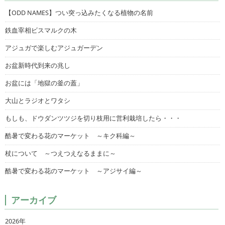
【ODD NAMES】つい突っ込みたくなる植物の名前
鉄血宰相ビスマルクの木
アジュガで楽しむアジュガーデン
お盆新時代到来の兆し
お盆には「地獄の釜の蓋」
大山とラジオとワタシ
もしも、ドウダンツツジを切り枝用に営利栽培したら・・・
酷暑で変わる花のマーケット ～キク科編～
杖について ～つえつえなるままに～
酷暑で変わる花のマーケット ～アジサイ編～
アーカイブ
2026年