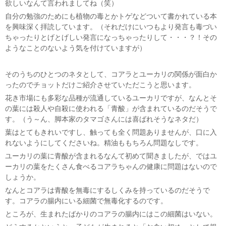
欲しいなんて言われましてね（笑）
自分の勉強のためにも植物の毒とかトゲなどついて書かれている本
を興味深く拝読しています。（それだけにいつもより発言も毒づい
ちゃったりとげとげしい発言になっちゃったりして・・・？！その
ようなことのないよう気を付けていますが）
そのうちのひとつのネタとして、コアラとユーカリの関係が面白か
ったのでチョットだけご紹介させていただこうと思います。
花き市場にも多彩な品種が流通しているユーカリですが、なんとそ
の葉には殺人や自殺に使われる「青酸」が含まれているのだそうで
す。（う～ん、脚本家のタマゴさんには喜ばれそうなネタだ）
葉はとてもきれいですし、触っても全く問題ありませんが、口に入
れないようにしてくださいね。精油ももちろん問題なしです。
ユーカリの葉に青酸が含まれるなんて初めて聞きましたが、ではユ
ーカリの葉をたくさん食べるコアラちゃんの健康に問題はないので
しょうか。
なんとコアラは青酸を無毒にするしくみを持っているのだそうで
す。コアラの腸内にいる細菌で無毒化するのです。
ところが、生まれたばかりのコアラの腸内にはこの細菌はいない。