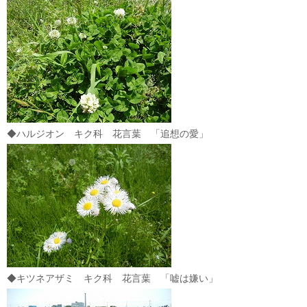
◆ハルジオン キク科 花言葉 「追想の愛」
◆キツネアザミ キク科 花言葉 「嘘は嫌い」