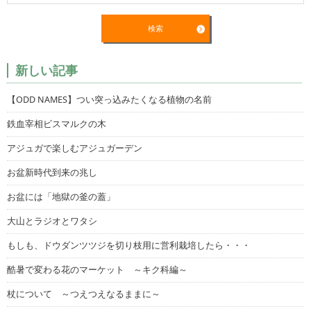
新しい記事
【ODD NAMES】つい突っ込みたくなる植物の名前
鉄血宰相ビスマルクの木
アジュガで楽しむアジュガーデン
お盆新時代到来の兆し
お盆には「地獄の釜の蓋」
大山とラジオとワタシ
もしも、ドウダンツツジを切り枝用に営利栽培したら・・・
酷暑で変わる花のマーケット ～キク科編～
杖について ～つえつえなるままに～