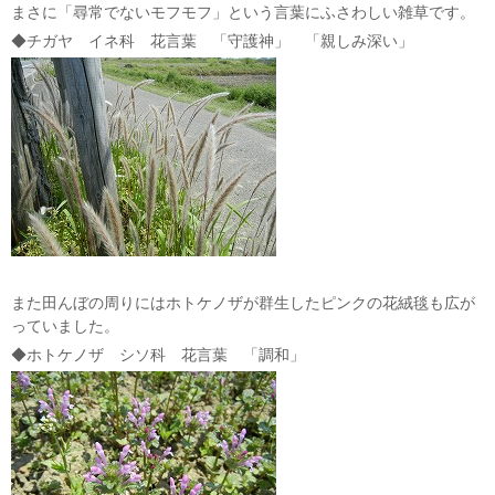
まさに「尋常でないモフモフ」という言葉にふさわしい雑草です。
◆チガヤ イネ科 花言葉 「守護神」 「親しみ深い」
また田んぼの周りにはホトケノザが群生したピンクの花絨毯も広が
っていました。
◆ホトケノザ シソ科 花言葉 「調和」