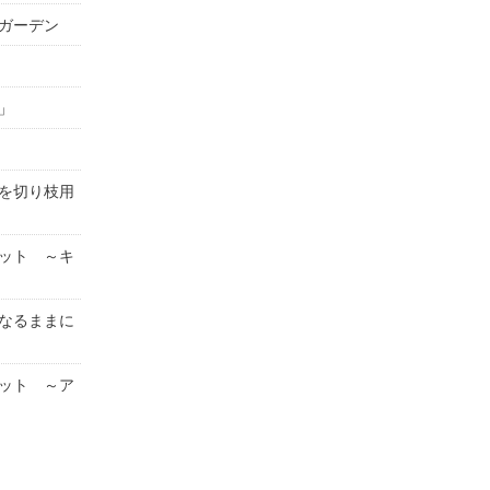
ガーデン
」
を切り枝用
ット ～キ
なるままに
ット ～ア