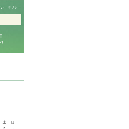
バシーポリシー
内
土
日
2
3