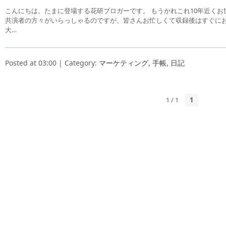
こんにちは。たまに登場する花研ブロガーです。 もうかれこれ10年近く
共演者の方々がいらっしゃるのですが、皆さんお忙しくて収録後はすぐにお
大…
Posted at 03:00 | Category:
マーケティング
,
手帳
,
日記
1 / 1
1