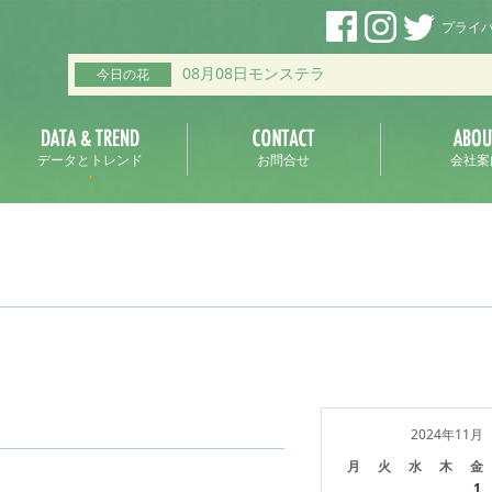
プライ
08月08日モンステラ
今日の花
データとトレンド
お問合せ
会社案
2024年11月
月
火
水
木
金
1