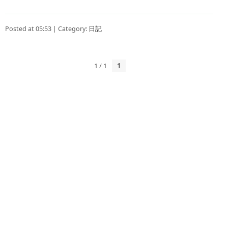
Posted at 05:53 | Category:
日記
1 / 1
1