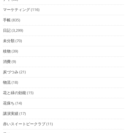
マーケティング
(116)
手帳
(835)
日記
(3,299)
未分類
(70)
枝物
(39)
消費
(9)
炭づつみ
(21)
物流
(18)
花と緑の効能
(15)
花保ち
(14)
講演実績
(17)
赤いスイートピークラブ
(11)