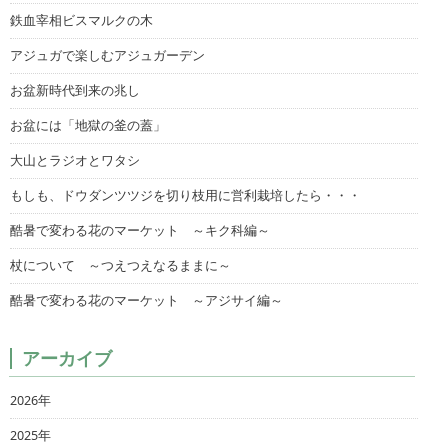
鉄血宰相ビスマルクの木
アジュガで楽しむアジュガーデン
お盆新時代到来の兆し
お盆には「地獄の釜の蓋」
大山とラジオとワタシ
もしも、ドウダンツツジを切り枝用に営利栽培したら・・・
酷暑で変わる花のマーケット ～キク科編～
杖について ～つえつえなるままに～
酷暑で変わる花のマーケット ～アジサイ編～
アーカイブ
2026年
2025年