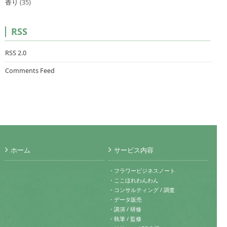
香り
(35)
RSS
RSS 2.0
Comments Feed
ホーム
サービス内容
・フラワービジネスノート
・ここほれわんわん
・コンサルティング / 調査
・データ販売
・講演 / 研修
・執筆 / 監修