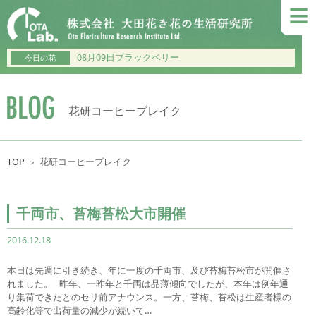
≡
08月09日ブラックベリー
今日の花
花研コーヒーブレイク
TOP
花研コーヒーブレイク
＞
千両市、苔梅苔松大市開催
2016.12.18
本日は先週に引き続き、年に一度の千両市、及び苔梅苔松市が開催さ
れました。 昨年、一昨年と千両は品薄傾向でしたが、本年は例年通
り集荷できたとのセリ前アナウンス。一方、苔梅、苔松は生産者様の
高齢化等で出荷量の減少が続いて…