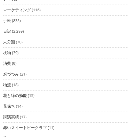
マーケティング
(116)
手帳
(835)
日記
(3,299)
未分類
(70)
枝物
(39)
消費
(9)
炭づつみ
(21)
物流
(18)
花と緑の効能
(15)
花保ち
(14)
講演実績
(17)
赤いスイートピークラブ
(11)