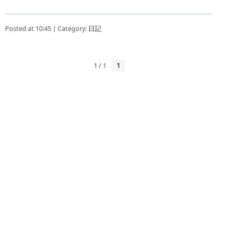
Posted at 10:45 | Category:
日記
1 / 1
1