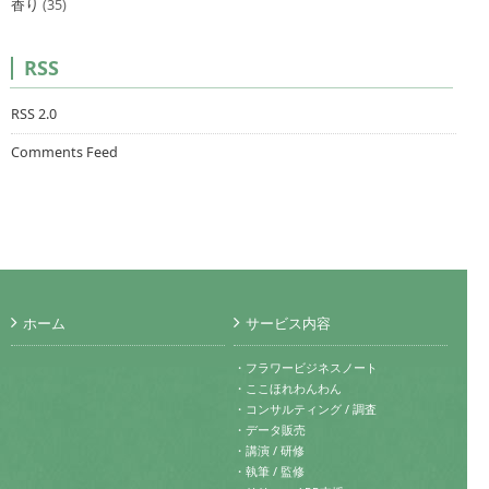
香り
(35)
RSS
RSS 2.0
Comments Feed
ホーム
サービス内容
・フラワービジネスノート
・ここほれわんわん
・コンサルティング / 調査
・データ販売
・講演 / 研修
・執筆 / 監修