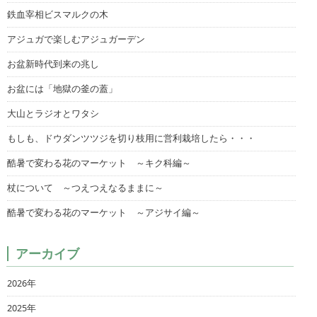
鉄血宰相ビスマルクの木
アジュガで楽しむアジュガーデン
お盆新時代到来の兆し
お盆には「地獄の釜の蓋」
大山とラジオとワタシ
もしも、ドウダンツツジを切り枝用に営利栽培したら・・・
酷暑で変わる花のマーケット ～キク科編～
杖について ～つえつえなるままに～
酷暑で変わる花のマーケット ～アジサイ編～
アーカイブ
2026年
2025年