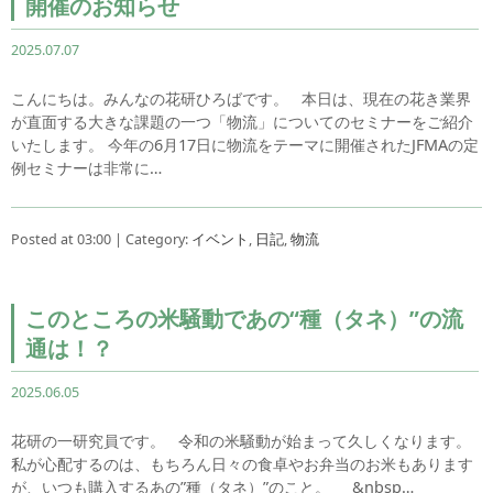
開催のお知らせ
2025.07.07
こんにちは。みんなの花研ひろばです。 本日は、現在の花き業界
が直面する大きな課題の一つ「物流」についてのセミナーをご紹介
いたします。 今年の6月17日に物流をテーマに開催されたJFMAの定
例セミナーは非常に…
Posted at 03:00 | Category:
イベント
,
日記
,
物流
このところの米騒動であの“種（タネ）”の流
通は！？
2025.06.05
花研の一研究員です。 令和の米騒動が始まって久しくなります。
私が心配するのは、もちろん日々の食卓やお弁当のお米もあります
が、いつも購入するあの”種（タネ）”のこと。 &nbsp…