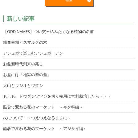
新しい記事
【ODD NAMES】つい突っ込みたくなる植物の名前
鉄血宰相ビスマルクの木
アジュガで楽しむアジュガーデン
お盆新時代到来の兆し
お盆には「地獄の釜の蓋」
大山とラジオとワタシ
もしも、ドウダンツツジを切り枝用に営利栽培したら・・・
酷暑で変わる花のマーケット ～キク科編～
杖について ～つえつえなるままに～
酷暑で変わる花のマーケット ～アジサイ編～