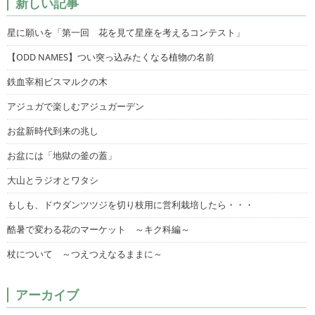
新しい記事
星に願いを「第一回 花を見て星座を考えるコンテスト」
【ODD NAMES】つい突っ込みたくなる植物の名前
鉄血宰相ビスマルクの木
アジュガで楽しむアジュガーデン
お盆新時代到来の兆し
お盆には「地獄の釜の蓋」
大山とラジオとワタシ
もしも、ドウダンツツジを切り枝用に営利栽培したら・・・
酷暑で変わる花のマーケット ～キク科編～
杖について ～つえつえなるままに～
アーカイブ