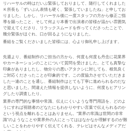
リハーサルの時はだいぶ緊張しておりまして、随行してくれました
Ｋ所長も「ずいぶん表情も硬く、緊張していましたね」と申してお
りました。しかし、リハーサル後に一度スタッフの方から修正ご指
導を賜ったこと、そして何より本番で出演者の皆様が温かい雰囲気
で迎えてくださり、リラックスムードを作ってくださったことで、
幾分緊張がほぐれ、口が回るようになりました。
番組をご覧くださいました皆様には、心より御礼申し上げます。
先週より、番組制作のご担当の方から、何度も何度も丹念に花業界
やカーネーションのことについて質問を受けました。とても真摯な
印象がありましたし、物分りの悪いアタクシに対しても、根気良く
ご対応くださったことが印象的です。この度協力させていただきま
した一連のことを通し、番組制作はとても丁寧に進められるのだな
と思いました。間違えた情報を提供しないように、何度もヒアリン
グしたり調査したり。
業界の専門的な事情や常識、伝えにくいような専門用語を、どのよ
うにすれば視聴者のどなたにもわかりやすい言葉で伝えられるのか
という視点を離れることはありません。“業界の常識は世間の非常
識”のようなことや業界外の人にとってははなかなか理解するのが難
しいことをわかりやすく伝えてくれる、テレビはそんなメディアだ