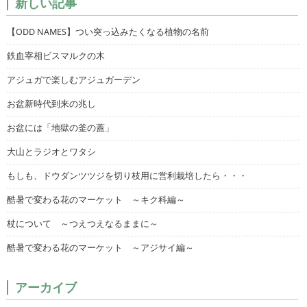
新しい記事
【ODD NAMES】つい突っ込みたくなる植物の名前
鉄血宰相ビスマルクの木
アジュガで楽しむアジュガーデン
お盆新時代到来の兆し
お盆には「地獄の釜の蓋」
大山とラジオとワタシ
もしも、ドウダンツツジを切り枝用に営利栽培したら・・・
酷暑で変わる花のマーケット ～キク科編～
杖について ～つえつえなるままに～
酷暑で変わる花のマーケット ～アジサイ編～
アーカイブ