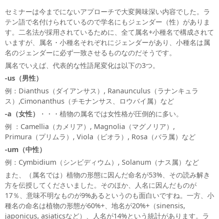
セミナーは今までにないアプローチで大変興味深い内容でした。ラ
テン語で名付けられているので学名にもジェンダー（性）がありま
す。二名法が採用されているために、全て属名+小種名で構成されて
いますが、属名・小種名それぞれにジェンダーがあり、小種名は属
名のジェンダーに必ず一致させるものなのだそうです。
属名でいえば、代表的な性語尾変化は以下の3つ。
-us（男性）
例：Dianthus（ダイアンサス）, Ranaunculus（ラナンキュラ
ス）,Cimonanthus（チモナンサス、ロウバイ属）など
-a（女性）
・・・植物の属名では女性格が圧倒的に多い。
例 ：Camellia（カメリア）, Magnolia（マグノリア）,
Primura（プリムラ）, Viola（ビオラ）, Rosa（バラ属）など
-um（中性）
例：Cymbidium（シンビディウム）, Solanum（ナス属）など
また、（属名では）植物の形態に因んだ命名が53%、その読み解き
方を伝授してくださいました。そのほか、人名に因んだものが
17％、意味不明なものが9%あるというのも面白いですね。一方、小
種名の命名は植物の形態が60%+、地名が20%+（sinensis,
japonicus, asiaticsなど）、人名が14%という統計があります。ラ