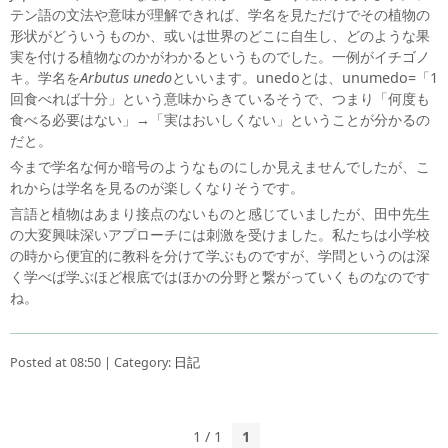
テン語の文法や意味が理解できれば、学名を見ただけでその植物の
形状がどういうものか、或いは世界のどこに自生し、どのような果
実を付ける植物なのかがわかるというものでした。一例がイチゴノ
キ。学名を
Arbutus unedo
といいます。unedoとは、unumedo=「1
回食べれば十分」という意味からきているそうで、つまり「何度も
食べる必要はない」→「実はおいしくない」ということが分かるの
だと。
今まで学名な何か暗号のようなものにしか見えませんでしたが、こ
れからは学名を見るのが楽しくなりそうです。
言語と植物はあまり接点のないものと感じていましたが、田中先生
の大変興味深いアプローチには刺激を受けました。私たちは小学校
の時から便宜的に教科を分けて学ぶものですが、学問というのは深
く学べば学ぶほど根底ではほかの分野と繋がっていくものなのです
ね。
Posted at 08:50 | Category:
日記
1 / 1
1