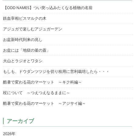
【ODD NAMES】つい突っ込みたくなる植物の名前
鉄血宰相ビスマルクの木
アジュガで楽しむアジュガーデン
お盆新時代到来の兆し
お盆には「地獄の釜の蓋」
大山とラジオとワタシ
もしも、ドウダンツツジを切り枝用に営利栽培したら・・・
酷暑で変わる花のマーケット ～キク科編～
杖について ～つえつえなるままに～
酷暑で変わる花のマーケット ～アジサイ編～
アーカイブ
2026年