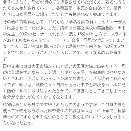
非常に少なく、殆どが初めてご挨拶させていただく方。著名な方も
たくさん参加されています。各種宣伝・販売が自由なので、業界
方々に自社商品をご紹介したいときも気兼ねなく参加できます。
その会の前哨戦として、16時から「学名を読み解く」セミナーがあ
り出席させていただきました。講師は元都立高校の英語教諭・田中
学先生。90分のセミナーでしたが、残り15分のところで「スライド
があと100枚あるんです」・・・と。会場一同思わず笑ってしまい
ましたが、日ごろは何回かに分けて講義をする内容を、90分1ラウ
ンドで行おうということだったらしいので、そうなるのも納得で
す。
田中先生はココ大田市場からほど近い大田区大森ご出身だそう。恩
師に英語を学ぶならラテン語（とギリシャ語）を徹底的にやりなさ
いと言われ、お若い頃からラテン語で原書をたくさん読破されたそ
うです。聞けば、戦後色々不自由があった中でも環境を言い訳にせ
ず熱心に学問に取り組まれたとかで、のほほんとしてきてしまった
自分が今更ながら恥ずかしくなります。
植物はあとから独学で習得されたもののようですが、ご自身の脚を
使って実物を観察された田中先生の知識は膨大な上に正確で、植物
博士の方ですらも田中先生のところに教えを請いにいらっしゃるく
らいなのだとか。