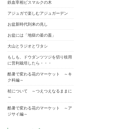
鉄血宰相ビスマルクの木
アジュガで楽しむアジュガーデン
お盆新時代到来の兆し
お盆には「地獄の釜の蓋」
大山とラジオとワタシ
もしも、ドウダンツツジを切り枝用
に営利栽培したら・・・
酷暑で変わる花のマーケット ～キ
ク科編～
杖について ～つえつえなるままに
～
酷暑で変わる花のマーケット ～ア
ジサイ編～