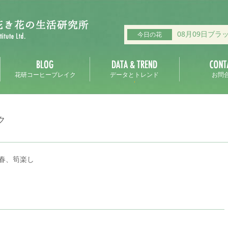
08月09日ブラ
今日の花
花研コーヒーブレイク
データとトレンド
お問
ク
春、筍楽し