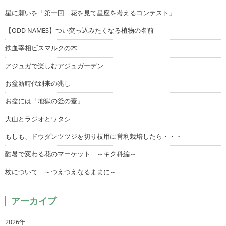
星に願いを「第一回 花を見て星座を考えるコンテスト」
【ODD NAMES】つい突っ込みたくなる植物の名前
鉄血宰相ビスマルクの木
アジュガで楽しむアジュガーデン
お盆新時代到来の兆し
お盆には「地獄の釜の蓋」
大山とラジオとワタシ
もしも、ドウダンツツジを切り枝用に営利栽培したら・・・
酷暑で変わる花のマーケット ～キク科編～
杖について ～つえつえなるままに～
アーカイブ
2026年