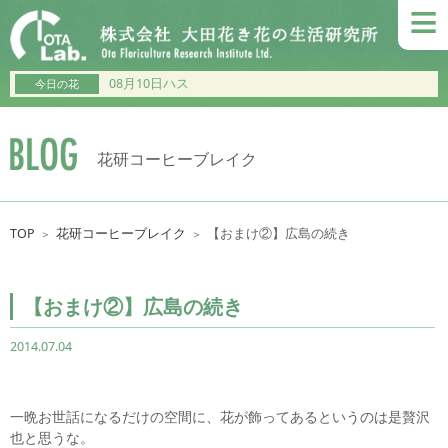
≡
08月10日ハス
今日の花
花研コーヒーブレイク
TOP
花研コーヒーブレイク
【おまけ②】広島の続き
＞
＞
【おまけ②】広島の続き
2014.07.04
一晩お世話になるだけの空間に、花が飾ってあるというのは是贅沢
也と思うな。