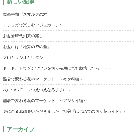
新しい記事
鉄拳宰相ビスマルクの木
アジュガで楽しむアジュガーデン
お盆新時代到来の兆し
お盆には「地獄の釜の蓋」
大山とラジオとワタシ
もしも、ドウダンツツジを切り枝用に営利栽培したら・・・
酷暑で変わる花のマーケット ～キク科編～
杖について ～つえつえなるままに～
酷暑で変わる花のマーケット ～アジサイ編～
身に余る感想をいただきました（拙著「はじめての切り花ガイド」）
アーカイブ