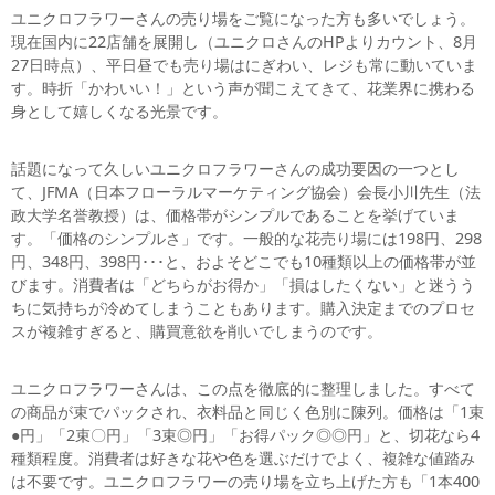
ユニクロフラワーさんの売り場をご覧になった方も多いでしょう。
現在国内に22店舗を展開し（ユニクロさんのHPよりカウント、8月
27日時点）、平日昼でも売り場はにぎわい、レジも常に動いていま
す。時折「かわいい！」という声が聞こえてきて、花業界に携わる
身として嬉しくなる光景です。
話題になって久しいユニクロフラワーさんの成功要因の一つとし
て、JFMA（日本フローラルマーケティング協会）会長小川先生（法
政大学名誉教授）は、価格帯がシンプルであることを挙げていま
す。「価格のシンプルさ」です。一般的な花売り場には198円、298
円、348円、398円･･･と、およそどこでも10種類以上の価格帯が並
びます。消費者は「どちらがお得か」「損はしたくない」と迷うう
ちに気持ちが冷めてしまうこともあります。購入決定までのプロセ
スが複雑すぎると、購買意欲を削いでしまうのです。
ユニクロフラワーさんは、この点を徹底的に整理しました。すべて
の商品が束でパックされ、衣料品と同じく色別に陳列。価格は「1束
●円」「2束〇円」「3束◎円」「お得パック◎◎円」と、切花なら4
種類程度。消費者は好きな花や色を選ぶだけでよく、複雑な値踏み
は不要です。ユニクロフラワーの売り場を立ち上げた方も「1本400