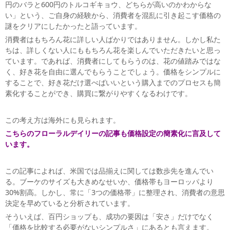
円のバラと600円のトルコギキョウ、どちらが高いのかわからな
い」という、ご自身の経験から、消費者を混乱に引き起こす価格の
謎をクリアにしたかったと語っています。
消費者はもちろん花に詳しい人ばかりではありません。しかし私た
ちは、詳しくない人にももちろん花を楽しんでいただきたいと思っ
ています。であれば、消費者にしてもらうのは、花の値踏みではな
く、好き花を自由に選んでもらうことでしょう。価格をシンプルに
することで、好き花だけ選べばいいという購入までのプロセスも簡
素化することができ、購買に繋がりやすくなるわけです。
この考え方は海外にも見られます。
こちらのフローラルデイリーの記事も価格設定の簡素化に言及して
います。
この記事によれば、米国では品揃えに関しては数歩先を進んでい
る。ブーケのサイズも大きめなせいか、価格帯もヨーロッパより
30%割高。しかし、常に「3つの価格帯」に整理され、消費者の意思
決定を早めていると分析されています。
そういえば、百円ショップも、成功の要因は「安さ」だけでなく
「価格を比較する必要がないシンプルさ」にあるとも言えます。