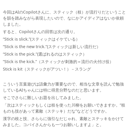
今回はAIのCopilotさんに、スティック（枝）が流行りだということ
を韻を踏みながら表現したいので、なにかアイディアはないか依頼
しました。
すると、Copilotさんの回答は次の通り。
“Stick is slick.”(スティックはイケている）
“Stick is the new trick.”(スティックは新しい流行だ）
“Stick is the pick.”(選ばれるのはスティック）
“Stick is the kick.”（スティックが刺激的＝流行の火付け役）
Stick is kit（スティックがアツい！）－スラング
こういう言葉遊びは語彙力が重要なので、相当な文章を読んで勉強
しているAIちゃんには特に得意分野なのだと思います。
そこでさらに難しいお題を出してみました。
「次はスティックもしくは枝を使った川柳をお願いできますか。“枝
ものも技があって素敵（ステッキ）だな”などどうですか。
漢字の枝と技、さららに強引なだじゃれ、素敵とステッキをかけて
みました。コパイさんからも一つお願いしますよ」と。