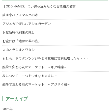
【ODD NAMES】つい突っ込みたくなる植物の名前
鉄血宰相ビスマルクの木
アジュガで楽しむアジュガーデン
お盆新時代到来の兆し
お盆には「地獄の釜の蓋」
大山とラジオとワタシ
もしも、ドウダンツツジを切り枝用に営利栽培したら・・・
酷暑で変わる花のマーケット ～キク科編～
杖について ～つえつえなるままに～
酷暑で変わる花のマーケット ～アジサイ編～
アーカイブ
2026年