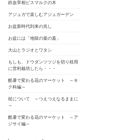
鉄血宰相ビスマルクの木
アジュガで楽しむアジュガーデン
お盆新時代到来の兆し
お盆には「地獄の釜の蓋」
大山とラジオとワタシ
もしも、ドウダンツツジを切り枝用
に営利栽培したら・・・
酷暑で変わる花のマーケット ～キ
ク科編～
杖について ～つえつえなるままに
～
酷暑で変わる花のマーケット ～ア
ジサイ編～