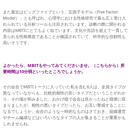
また最近はビッグファイブという、五因子モデル（Five Factor
Model）」とも呼ばれ、心理学における性格研究で最も広く受け入
れられている分析ツールも注目されています。診断の際に聞かれる
内容はMBTIにとてもよく似ています。文化や言語を超えて一貫して
見られる性格構造であることが確認されていて、科学的な信頼性も
高いそうです。
よかったら、MBITもやってみてくださいませ。（こちらから）所
要時間は10分弱といったところでしょうか。
その会合でMBTIトークに入っていた私を含む6人は、全員タイプが
異なっていながらも、比較的相性の良いタイプだということがわか
り、その場が和みました。おかげ様で会合は良かったねと穏便に収
まりましたが、相性の悪いタイプだったら、お互い警戒することに
なるでしょうか。
会合のような一時的なものはさておき、組織運営
やチーム編成などはいろいろなタイプの人が集まることが重要かも
しれませんね。