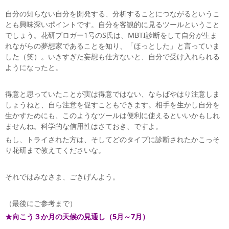
自分の知らない自分を開発する、分析することにつながるというこ
とも興味深いポイントです。自分を客観的に見るツールということ
でしょう。花研ブロガー1号のS氏は、MBTI診断をして自分が生ま
れながらの夢想家であることを知り、「ほっとした」と言っていま
した（笑）。いきすぎた妄想も仕方ないと、自分で受け入れられる
ようになったと。
得意と思っていたことが実は得意ではない、ならばやはり注意しま
しょうねと、自ら注意を促すこともできます。相手を生かし自分を
生かすためにも、このようなツールは便利に使えるといいかもしれ
ませんね。科学的な信用性はさておき、ですよ。
もし、トライされた方は、そしてどのタイプに診断されたかこっそ
り花研まで教えてくださいな。
それではみなさま、ごきげんよう。
（最後にご参考まで）
★向こう３か月の天候の見通し（5月～7月）