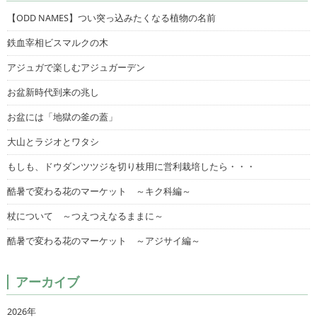
【ODD NAMES】つい突っ込みたくなる植物の名前
鉄血宰相ビスマルクの木
アジュガで楽しむアジュガーデン
お盆新時代到来の兆し
お盆には「地獄の釜の蓋」
大山とラジオとワタシ
もしも、ドウダンツツジを切り枝用に営利栽培したら・・・
酷暑で変わる花のマーケット ～キク科編～
杖について ～つえつえなるままに～
酷暑で変わる花のマーケット ～アジサイ編～
アーカイブ
2026年