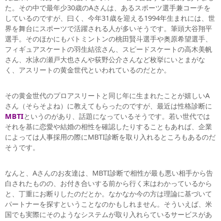
た。その中で最年少30歳のAさんは、あるスポーツ選手兼コーチを
しているのですが、曰く、今年31歳を迎える1994年生まれには、世
界を舞台にスポーツで活躍される人が多いそうです。筆頭大谷翔平
選手。そのほかにもバトミントンの桃田賢斗選手や奥原希望選手、
フィギュアスケートの羽生結弦さん、スピードスケートの高木美帆
さん、水泳の瀬戸大也さんや荻野公介さんなど枚挙にいとまがな
く、アスリートの黄金世代といわれているのだとか。
その黄金世代のプロアスリートと同じ年に生まれたことが嬉しいA
さん（そらそよね）に教えてもらったのですが、最近は性格診断に
MBTI
というのがあり、話題になっているそうです。若い世代では
それを基に恋愛や結婚の相性を確認したりすることもあれば、企業
によっては人事採用の際にMBTI診断を取り入れるところもあるのだ
そうです。
なんと、Aさんのお友達は、MBTI診断で相性が最も悪い相手から告
白されたものの、お付き合いする前から行く末はわかっているから
と、丁重にお断りしたのだとか。なかなか今の方は理論に基づいて
パートナーを探すということなのかもしれません。そういえば、米
国でも実際にそのようなシステムが取り入れらているサービスがあ