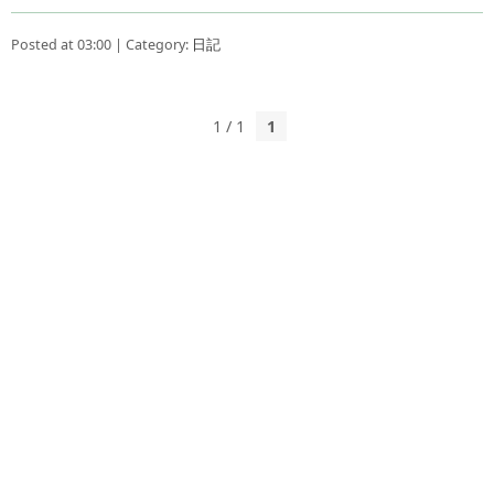
Posted at 03:00 | Category:
日記
1 / 1
1