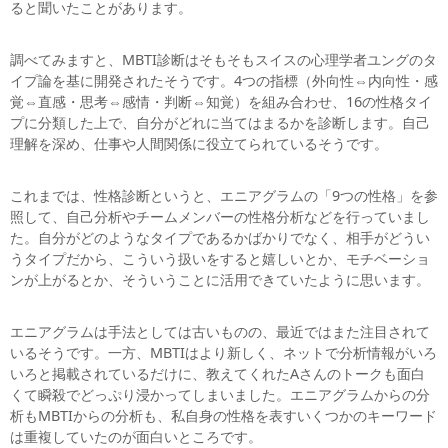
ると聞いたことがあります。
調べてみますと、MBTI診断はそもそもスイスの心理学者ユングのタ
イプ論を基に開発されたそうです。
4つの指標（外向性⇔内向性・感
覚⇔
直感・思考⇔感情・判断⇔知覚）を組み合わせ、16の性格タイ
プに分類した上で、自分がどれに当てはまるかを診断します。
自己
理解を深め、仕事や人間関係に役立てられているそうです。
これまでは、性格診断というと、エニアグラムの「9つの性格」を参
照して、自己分析やチームメンバーの性格分析などを行っていまし
た。自分がどのようなタイプであるかばかりでなく、相手がどうい
うタイプだから、こういう扱いをすると嬉しいとか、モチベーショ
ンが上がるとか、そういうことに活用できていたように思います。
エニアグラムは手法としては古いものの、最近ではまた注目されて
いるそうです。一方、MBTIはより新しく、ネットで分析情報がいろ
いろと掲載されているだけに、教えてくれたAさんのトークも面白
くて瞬殺でどっぷり浸かってしまいました。エニアグラムからの分
析もMBTIからの分析も、私自身の性格を表すいくつかのキーワード
は重複していたのが面白いところです。