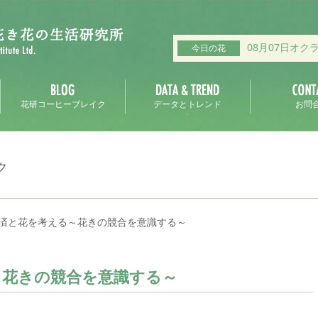
08月07日オク
今日の花
花研コーヒーブレイク
データとトレンド
お問
ク
済と花を考える～花きの競合を意識する～
～花きの競合を意識する～