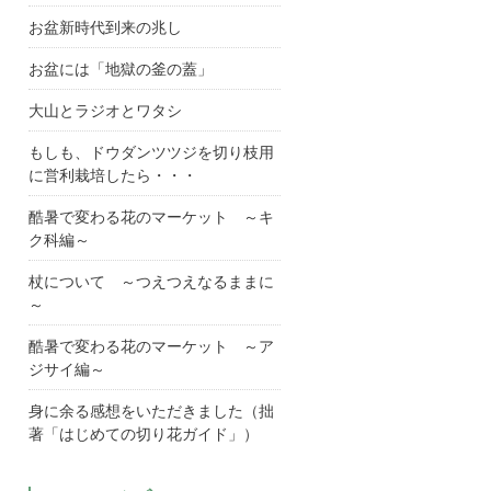
お盆新時代到来の兆し
お盆には「地獄の釜の蓋」
大山とラジオとワタシ
もしも、ドウダンツツジを切り枝用
に営利栽培したら・・・
酷暑で変わる花のマーケット ～キ
ク科編～
杖について ～つえつえなるままに
～
酷暑で変わる花のマーケット ～ア
ジサイ編～
身に余る感想をいただきました（拙
著「はじめての切り花ガイド」）