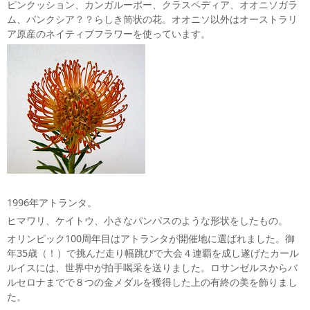
ピンクッション、カンガルーポー、クラスペディア、オオニソガラ
ム、バンクシア？？らしき筒状の花。オオニソ以外はオーストラリ
ア原産のネイティブフラワーを使っています。
1996年アトランタ。
ヒマワリ、ケイトウ、小さなパンパスのような形状をしたもの。
オリンピック100周年目はアトランタが開催地に選ばれました。御
年35歳（！）で挑んだ走り幅跳びで大会４連覇を成し遂げたカール
ルイスには、世界中が拍手喝采を送りました。ロサンゼルスからバ
ルセロナまでで８つの金メダルを獲得した上の有終の美を飾りまし
た。