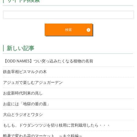
新しい記事
【ODD NAMES】つい突っ込みたくなる植物の名前
鉄血宰相ビスマルクの木
アジュガで楽しむアジュガーデン
お盆新時代到来の兆し
お盆には「地獄の釜の蓋」
大山とラジオとワタシ
もしも、ドウダンツツジを切り枝用に営利栽培したら・・・
酷暑で変わる花のマーケット ～キク科編～