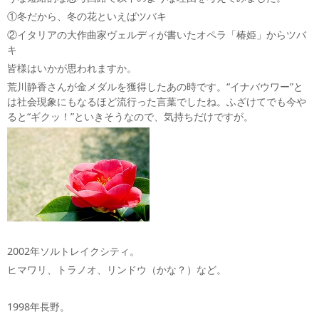
①冬だから、冬の花といえばツバキ
②イタリアの大作曲家ヴェルディが書いたオペラ「椿姫」からツバ
キ
皆様はいかが思われますか。
荒川静香さんが金メダルを獲得したあの時です。“イナバウワー”と
は社会現象にもなるほど流行った言葉でしたね。ふざけてでも今や
ると“ギクッ！”といきそうなので、気持ちだけですが。
2002年ソルトレイクシティ。
ヒマワリ、トラノオ、リンドウ（かな？）など。
1998年長野。