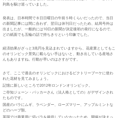
列島を駆け巡っていました。
発表は、日本時間で８日日曜日の午前５時くらいだったので、当日
の新聞記事には間に合わず、翌日は休刊日だったため、結局号外は
出ましたが、一般的には10日の新聞が決定後初の発行になるので、
どの紙面でも五輪の話で持ちきりという印象でした。
経済効果がざっと3兆円を見込まれていますから、花産業としてもこ
のオリンピック景気に載らない手はないと、動き出している産地さ
んもありますね。行動が早いのはさすがです。
さて、ここで過去のオリンピックにおけるビクトリーブーケに使わ
れた花材を見てみましょう。
記憶に新しいところで2012年ロンドンオリンピック。
ご存知ジェーン・パッカーさん（法人格としての）がデザインされ
たものです。
国産のバラにムギ、ラベンダー、ローズマリー、アップルミントな
どのハーブ類。
英国では商業用に切バラを栽培していなかったため、開催が決まっ