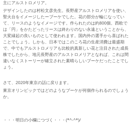
主にアルストロメリア。
デザインしたのは村松文彦先生。長野産アルストロメリアを使い、
聖火台をイメージしたーブーケでした。花の部分が輪になってい
て、リースのようなイメージです。作られたのは約800個。西欧で
は「円」をかたどったリースは終わりのない永遠ということから、
大変縁起の良いものとして使われます。国内外の選手から喜ばれた
ことでしょう。しかも、日本ではこのころ花の生産消費は最盛期
で、中でもアルストロメリアも比較的真新しい花と注目された成長
株でしたから、地元長野産のアルストロメリアとなれば、これは間
違いなくストーリーが確立された素晴らしいブーケだったことでし
ょう。
さて、2020年東京の話に戻ります。
東京オリンピックではどのようなブーケが何個作られるのでしょう
か。
・・・明日の小欄につづく・・・(*^-^*)/