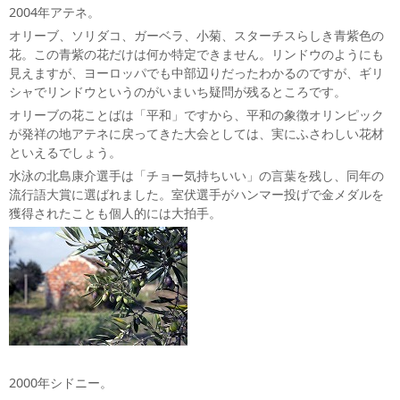
2004年アテネ。
オリーブ、ソリダコ、ガーベラ、小菊、スターチスらしき青紫色の
花。この青紫の花だけは何か特定できません。リンドウのようにも
見えますが、ヨーロッパでも中部辺りだったわかるのですが、ギリ
シャでリンドウというのがいまいち疑問が残るところです。
オリーブの花ことばは「平和」ですから、平和の象徴オリンピック
が発祥の地アテネに戻ってきた大会としては、実にふさわしい花材
といえるでしょう。
水泳の北島康介選手は「チョー気持ちいい」の言葉を残し、同年の
流行語大賞に選ばれました。室伏選手がハンマー投げで金メダルを
獲得されたことも個人的には大拍手。
2000年シドニー。