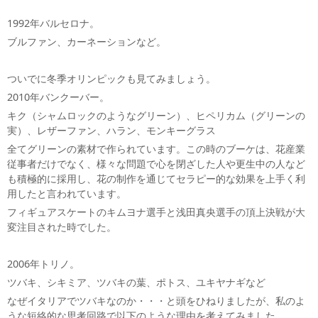
1992年バルセロナ。
ブルファン、カーネーションなど。
ついでに冬季オリンピックも見てみましょう。
2010年バンクーバー。
キク（シャムロックのようなグリーン）、ヒペリカム（グリーンの
実）、レザーファン、ハラン、モンキーグラス
全てグリーンの素材で作られています。この時のブーケは、花産業
従事者だけでなく、様々な問題で心を閉ざした人や更生中の人など
も積極的に採用し、花の制作を通じてセラピー的な効果を上手く利
用したと言われています。
フィギュアスケートのキムヨナ選手と浅田真央選手の頂上決戦が大
変注目された時でした。
2006年トリノ。
ツバキ、シキミア、ツバキの葉、ポトス、ユキヤナギなど
なぜイタリアでツバキなのか・・・と頭をひねりましたが、私のよ
うな短絡的な思考回路で以下のような理由を考えてみました。