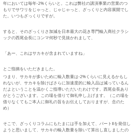
年においては毎年-2%くらいと。これは弊社の講演事業の営業のつ
もりでサワリをじゃっと、じゃじゃっと、ざっくりと内容展開でし
た。いつもざっくりですが。
すると、そのざっくりさ加減を日本最大の花き専門輸入商社クラシ
ックの西尾会長にコンマ何秒で見抜かれまして、
「あー、これはサカキが含まれていますね」
とご指摘をいただきました。
つまり、サカキが多いために輸入数量は-2%くらいに見えるかもし
れないが、サカキを除けばさらに加速度的に輸入品は減っているん
だよということを温かくご指導いただいたわけです。西尾会長あり
がとうございます。この場を借りて御礼申し上げます。（この場を
借りなくてもご本人に御礼の旨をお伝えしておりますが、念のた
め）
そこで、ざっくりコラムにもたまには手を加えて、パートⅡを発信し
ようと思いまして、サカキの輸入数量を除いて算出し直しましたの