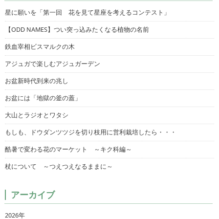
星に願いを「第一回 花を見て星座を考えるコンテスト」
【ODD NAMES】つい突っ込みたくなる植物の名前
鉄血宰相ビスマルクの木
アジュガで楽しむアジュガーデン
お盆新時代到来の兆し
お盆には「地獄の釜の蓋」
大山とラジオとワタシ
もしも、ドウダンツツジを切り枝用に営利栽培したら・・・
酷暑で変わる花のマーケット ～キク科編～
杖について ～つえつえなるままに～
アーカイブ
2026年