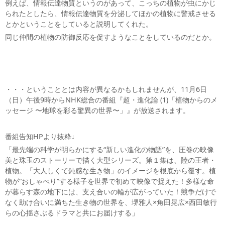
例えば、情報伝達物質というのがあって、こっちの植物が虫にかじ
られたとしたら、情報伝達物質を分泌してほかの植物に警戒させる
とかということをしていると説明してくれた。
同じ仲間の植物の防御反応を促すようなことをしているのだとか。
・・・ということとは内容が異なるかもしれませんが、11月6日
（日）午後9時からNHK総合の番組『超・進化論 (1)「植物からのメ
ッセージ 〜地球を彩る驚異の世界〜」』が放送されます。
番組告知HPより抜粋↓
「最先端の科学が明らかにする“新しい進化の物語”を、圧巻の映像
美と珠玉のストーリーで描く大型シリーズ。第１集は、陸の王者・
植物。「大人しくて鈍感な生き物」のイメージを根底から覆す。植
物が“おしゃべり”する様子を世界で初めて映像で捉えた！多様な命
が暮らす森の地下には、支え合いの輪が広がっていた！競争だけで
なく助け合いに満ちた生き物の世界を、堺雅人×角田晃広×西田敏行
らの心揺さぶるドラマと共にお届けする」