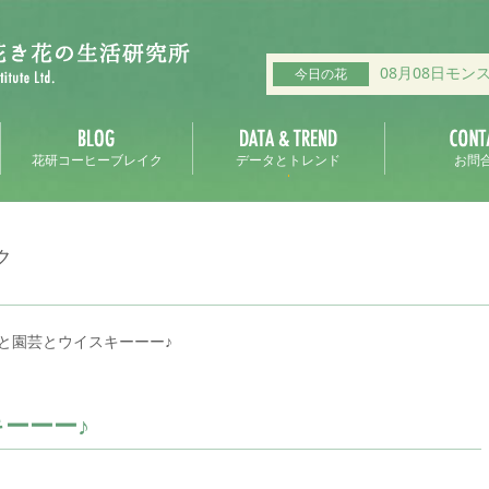
08月08日モン
今日の花
花研コーヒーブレイク
データとトレンド
お問
ク
と園芸とウイスキーーー♪
ーーー♪