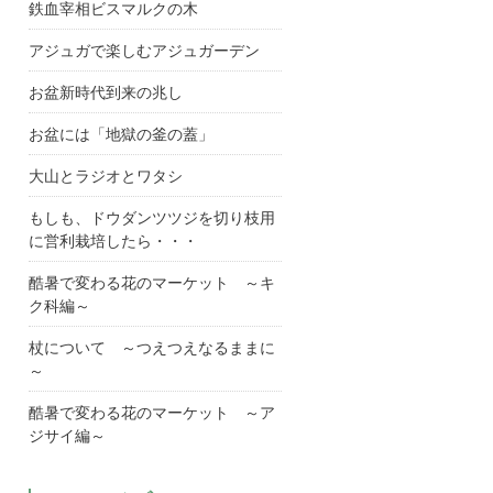
鉄血宰相ビスマルクの木
アジュガで楽しむアジュガーデン
お盆新時代到来の兆し
お盆には「地獄の釜の蓋」
大山とラジオとワタシ
もしも、ドウダンツツジを切り枝用
に営利栽培したら・・・
酷暑で変わる花のマーケット ～キ
ク科編～
杖について ～つえつえなるままに
～
酷暑で変わる花のマーケット ～ア
ジサイ編～