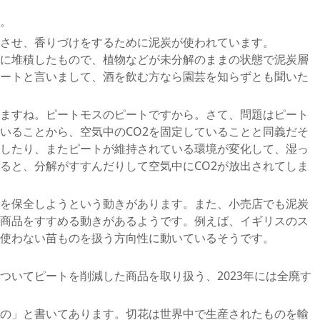
。
させ、香りづけをするために泥炭が使われています。
に堆積したもので、植物などが未分解のままの状態で泥炭層
ートと言いまして、酒を飲む方なら園芸を知らずとも聞いた
ますね。ピートモスのピートですから。さて、問題はピート
いることから、空気中のCO2を固定していることと同義だそ
したり、またピートが維持されている環境が変化して、湿っ
ると、分解がすすんだりして空気中にCO2が放出されてしま
を保全しようという動きがあります。また、小売店でも泥炭
商品をすすめる動きがあるようです。例えば、イギリスのス
使わない苗ものを扱う方向性に動いているそうです。
ついてピートを削減した商品を取り扱う、2023年には全廃す
の」と書いてあります。切花は世界中で生産されたものを輸