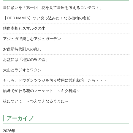
星に願いを「第一回 花を見て星座を考えるコンテスト」
【ODD NAMES】つい突っ込みたくなる植物の名前
鉄血宰相ビスマルクの木
アジュガで楽しむアジュガーデン
お盆新時代到来の兆し
お盆には「地獄の釜の蓋」
大山とラジオとワタシ
もしも、ドウダンツツジを切り枝用に営利栽培したら・・・
酷暑で変わる花のマーケット ～キク科編～
杖について ～つえつえなるままに～
アーカイブ
2026年