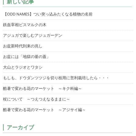
新しい記事
【ODD NAMES】つい突っ込みたくなる植物の名前
鉄血宰相ビスマルクの木
アジュガで楽しむアジュガーデン
お盆新時代到来の兆し
お盆には「地獄の釜の蓋」
大山とラジオとワタシ
もしも、ドウダンツツジを切り枝用に営利栽培したら・・・
酷暑で変わる花のマーケット ～キク科編～
杖について ～つえつえなるままに～
酷暑で変わる花のマーケット ～アジサイ編～
アーカイブ