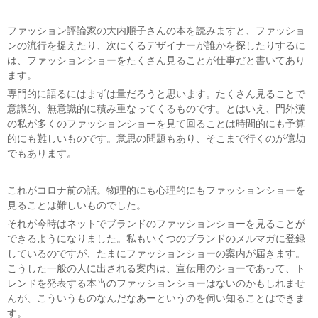
ファッション評論家の大内順子さんの本を読みますと、ファッショ
ンの流行を捉えたり、次にくるデザイナーが誰かを探したりするに
は、ファッションショーをたくさん見ることが仕事だと書いてあり
ます。
専門的に語るにはまずは量だろうと思います。たくさん見ることで
意識的、無意識的に積み重なってくるものです。とはいえ、門外漢
の私が多くのファッションショーを見て回ることは時間的にも予算
的にも難しいものです。意思の問題もあり、そこまで行くのが億劫
でもあります。
これがコロナ前の話。物理的にも心理的にもファッションショーを
見ることは難しいものでした。
それが今時はネットでブランドのファッションショーを見ることが
できるようになりました。私もいくつのブランドのメルマガに登録
しているのですが、たまにファッションショーの案内が届きます。
こうした一般の人に出される案内は、宣伝用のショーであって、ト
レンドを発表する本当のファッションショーはないのかもしれませ
んが、こういうものなんだなあーというのを伺い知ることはできま
す。