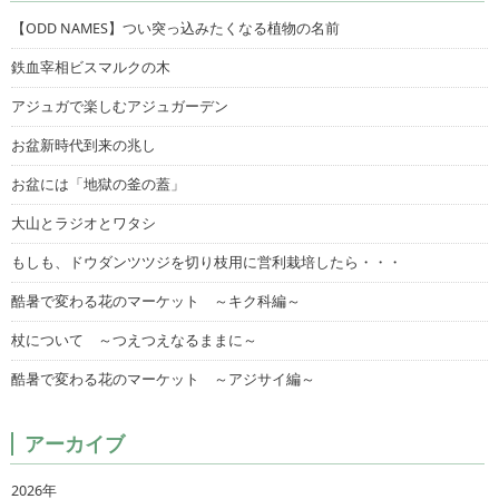
【ODD NAMES】つい突っ込みたくなる植物の名前
鉄血宰相ビスマルクの木
アジュガで楽しむアジュガーデン
お盆新時代到来の兆し
お盆には「地獄の釜の蓋」
大山とラジオとワタシ
もしも、ドウダンツツジを切り枝用に営利栽培したら・・・
酷暑で変わる花のマーケット ～キク科編～
杖について ～つえつえなるままに～
酷暑で変わる花のマーケット ～アジサイ編～
アーカイブ
2026年