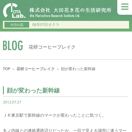
≡
08月07日オクラ
今日の花
花研コーヒーブレイク
TOP
花研コーヒーブレイク
顔が変わった新幹線
＞
＞
顔が変わった新幹線
2012.07.27
ＪＲ東京駅で新幹線のマークが変わったことに気づく。
丸ノ内線との連絡通路辺りだったか、一目で見える場所に違うマー