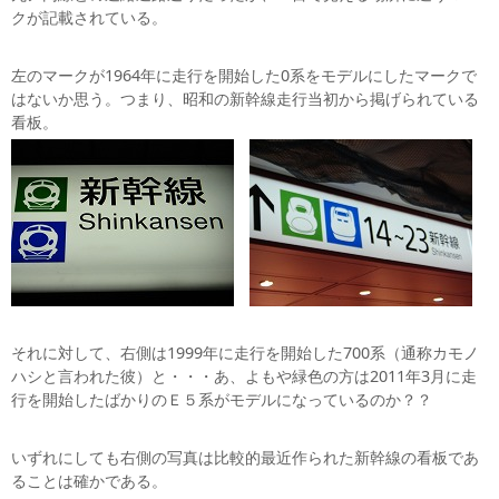
クが記載されている。
左のマークが1964年に走行を開始した0系をモデルにしたマークで
はないか思う。つまり、昭和の新幹線走行当初から掲げられている
看板。
それに対して、右側は1999年に走行を開始した700系（通称カモノ
ハシと言われた彼）と・・・あ、よもや緑色の方は2011年3月に走
行を開始したばかりのＥ５系がモデルになっているのか？？
いずれにしても右側の写真は比較的最近作られた新幹線の看板であ
ることは確かである。