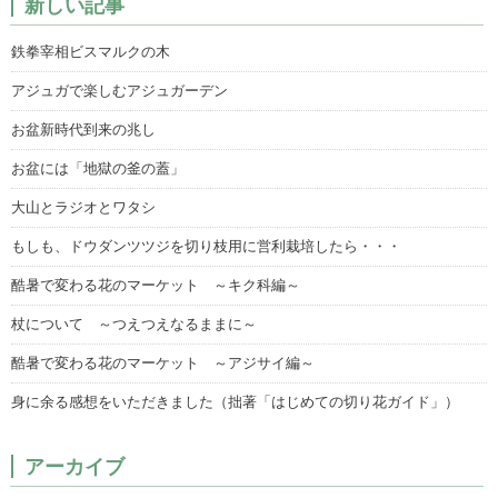
新しい記事
鉄拳宰相ビスマルクの木
アジュガで楽しむアジュガーデン
お盆新時代到来の兆し
お盆には「地獄の釜の蓋」
大山とラジオとワタシ
もしも、ドウダンツツジを切り枝用に営利栽培したら・・・
酷暑で変わる花のマーケット ～キク科編～
杖について ～つえつえなるままに～
酷暑で変わる花のマーケット ～アジサイ編～
身に余る感想をいただきました（拙著「はじめての切り花ガイド」）
アーカイブ