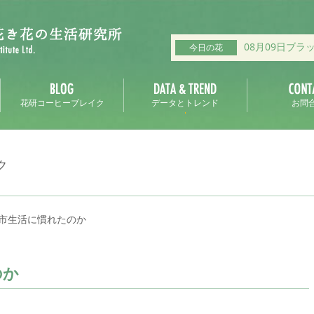
08月09日ブラ
今日の花
花研コーヒーブレイク
データとトレンド
お問
ク
市生活に慣れたのか
のか