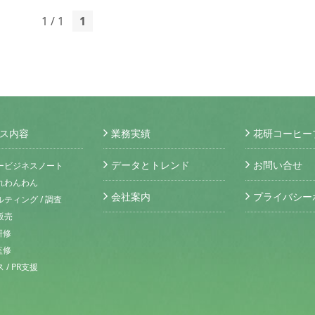
1 / 1
1
ス内容
業務実績
花研コーヒー
データとトレンド
お問い合せ
ービジネスノート
れわんわん
会社案内
プライバシー
ティング / 調査
販売
研修
監修
/ PR支援