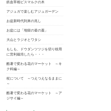
鉄血宰相ビスマルクの木
アジュガで楽しむアジュガーデン
お盆新時代到来の兆し
お盆には「地獄の釜の蓋」
大山とラジオとワタシ
もしも、ドウダンツツジを切り枝用
に営利栽培したら・・・
酷暑で変わる花のマーケット ～キ
ク科編～
杖について ～つえつえなるままに
～
酷暑で変わる花のマーケット ～ア
ジサイ編～