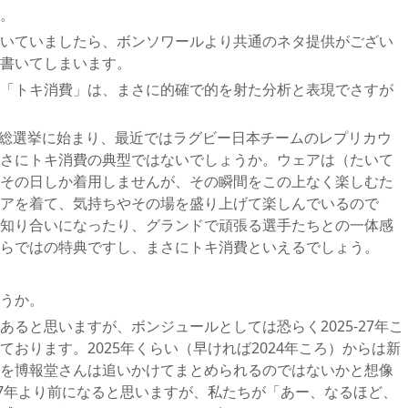
。
いていましたら、ボンソワールより共通のネタ提供がござい
書いてしまいます。
「トキ消費」は、まさに的確で的を射た分析と表現でさすが
B総選挙に始まり、最近ではラグビー日本チームのレプリカウ
さにトキ消費の典型ではないでしょうか。ウェアは（たいて
その日しか着用しませんが、その瞬間をこの上なく楽しむた
アを着て、気持ちやその場を盛り上げて楽しんでいるので
知り合いになったり、グランドで頑張る選手たちとの一体感
らではの特典ですし、まさにトキ消費といえるでしょう。
うか。
ると思いますが、ボンジュールとしては恐らく2025-27年こ
おります。2025年くらい（早ければ2024年ころ）からは新
を博報堂さんは追いかけてまとめられるのではないかと想像
27年より前になると思いますが、私たちが「あー、なるほど、