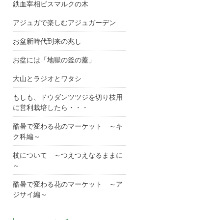
鉄血宰相ビスマルクの木
アジュガで楽しむアジュガーデン
お盆新時代到来の兆し
お盆には「地獄の釜の蓋」
大山とラジオとワタシ
もしも、ドウダンツツジを切り枝用
に営利栽培したら・・・
酷暑で変わる花のマーケット ～キ
ク科編～
杖について ～つえつえなるままに
～
酷暑で変わる花のマーケット ～ア
ジサイ編～