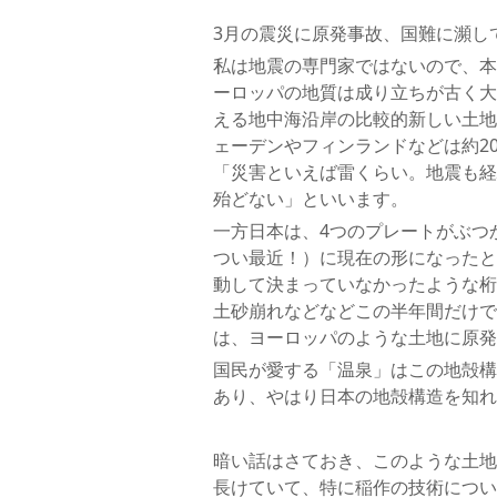
3月の震災に原発事故、国難に瀕し
私は地震の専門家ではないので、本
ーロッパの地質は成り立ちが古く大
える地中海沿岸の比較的新しい土地
ェーデンやフィンランドなどは約2
「災害といえば雷くらい。地震も経
殆どない」といいます。
一方日本は、4つのプレートがぶつか
つい最近！）に現在の形になったと
動して決まっていなかったような桁
土砂崩れなどなどこの半年間だけで
は、ヨーロッパのような土地に原発
国民が愛する「温泉」はこの地殻構
あり、やはり日本の地殻構造を知れ
暗い話はさておき、このような土地
長けていて、特に稲作の技術につい