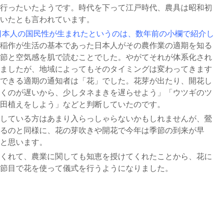
行ったいたようです。時代を下って江戸時代、農具は昭和初
いたとも言われています。
日本人の国民性が生まれたというのは、数年前の小欄で紹介し
稲作が生活の基本であった日本人がその農作業の適期を知る
節と空気感を肌で読むことでした。やがてそれが体系化され
ましたが、地域によってもそのタイミングは変わってきます
できる適期の通知者は「花」でした。花芽が出たり、開花し
くのが遅いから、少しタネまきを遅らせよう」「ウツギのツ
田植えをしよう」などと判断していたのです。
している方はあまり入らっしゃらないかもしれませんが、鶯
るのと同様に、花の芽吹きや開花で今年は季節の到来が早
と思います。
くれて、農業に関しても知恵を授けてくれたことから、花に
節目で花を使って儀式を行うようになりました。