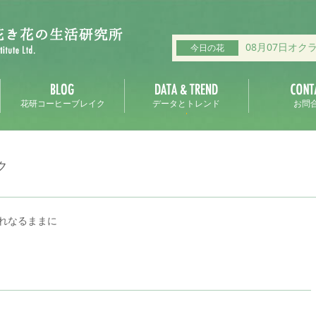
08月07日オク
今日の花
花研コーヒーブレイク
データとトレンド
お問
ク
れなるままに