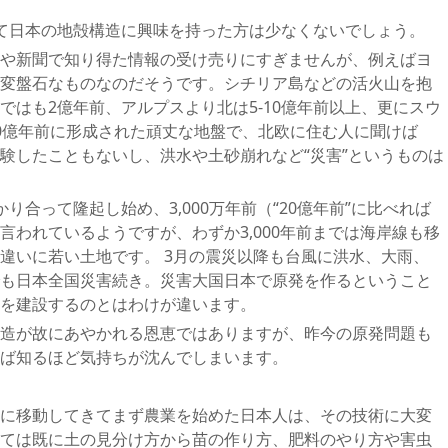
て日本の地殻構造に興味を持った方は少なくないでしょう。
や新聞で知り得た情報の受け売りにすぎませんが、例えばヨ
変盤石なものなのだそうです。シチリア島などの活火山を抱
ではも2億年前、アルプスより北は5-10億年前以上、更にスウ
0億年前に形成された頑丈な地盤で、北欧に住む人に聞けば
験したこともないし、洪水や土砂崩れなど“災害”というものは
り合って隆起し始め、3,000万年前（“20億年前”に比べれば
言われているようですが、わずか3,000年前までは海岸線も移
違いに若い土地です。 3月の震災以降も台風に洪水、大雨、
も日本全国災害続き。災害大国日本で原発を作るということ
を建設するのとはわけが違います。
造が故にあやかれる恩恵ではありますが、昨今の原発問題も
ば知るほど気持ちが沈んでしまいます。
に移動してきてまず農業を始めた日本人は、その技術に大変
ては既に土の見分け方から苗の作り方、肥料のやり方や害虫