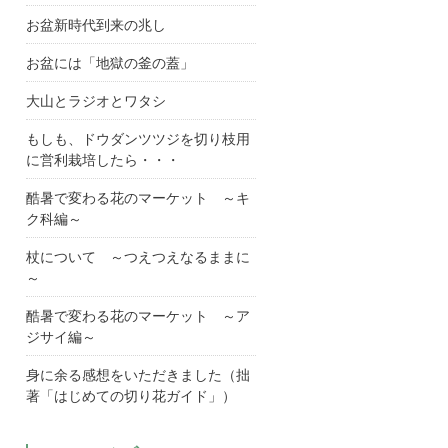
お盆新時代到来の兆し
お盆には「地獄の釜の蓋」
大山とラジオとワタシ
もしも、ドウダンツツジを切り枝用
に営利栽培したら・・・
酷暑で変わる花のマーケット ～キ
ク科編～
杖について ～つえつえなるままに
～
酷暑で変わる花のマーケット ～ア
ジサイ編～
身に余る感想をいただきました（拙
著「はじめての切り花ガイド」）