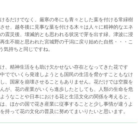
けるだけでなく、厳寒の冬にも青々とした葉を付ける常緑樹
させ、越冬後に見事な葉を付ける木々は人々に精神的なエネ
の震災後、壊滅的とも思われる状況で芽を出す緑、津波に浸
再生不能と思われた宮城野の干潟に戻り始めた自然・・・こ
思う気持ちと同じですね。
け、精神生活をも助け欠かせない存在となってきた花です
中ででいくら発達しようとも国民の生活を脅かすこともなけ
し、国家を崩壊させることもありません。花だけでは空腹を
んが、花の産業がいくら進歩したとしても、人類の生命を危
ようなことや日本における花と生活文化の関係を考えると、
は、ほかの国で花き産業に従事することと少し事情が違うよ
を持って花の文化の普及に努めてまいりたいと思います。