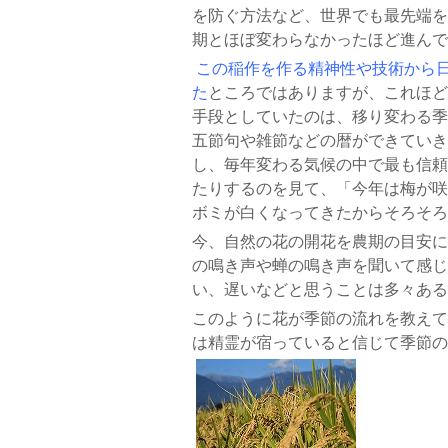
を防ぐ方法など、世界でも最先端を
期とほぼ変わらなかったほど進んで
この稲作を作る精神性や技術から
た
ところではありますが、これほど
手段としていたのは、移り変わる季
五節句や雑節などの暦ができていき
し、毎年変わる気候の中で最も信頼
たりするのを見て、「今年は梅が咲
ボミが白くなってきたからそろそろ
今、自然の花の開花を農期の目安に
の鳴き声や蝉の鳴き声を聞いて感じ
い、遅いなどと思うことは多々ある
このように花が季節の流れを教えて
は精霊が宿っていると信じて季節の