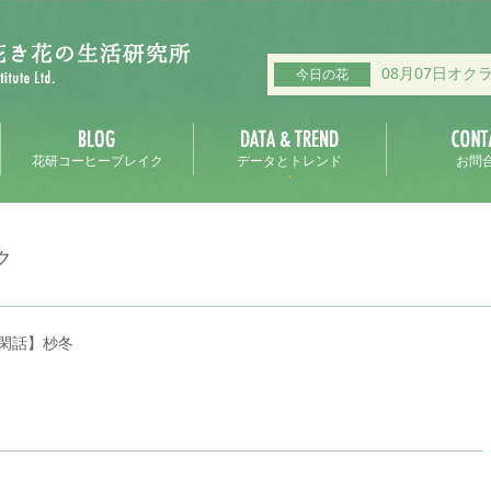
08月07日オク
今日の花
花研コーヒーブレイク
データとトレンド
お問
ク
閑話】杪冬