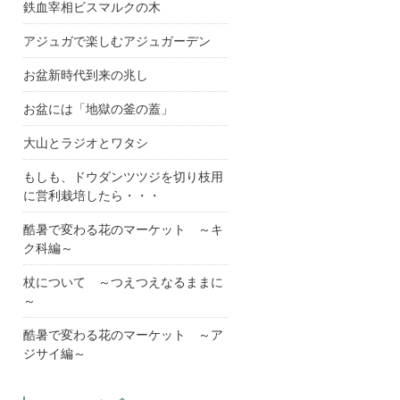
鉄血宰相ビスマルクの木
アジュガで楽しむアジュガーデン
お盆新時代到来の兆し
お盆には「地獄の釜の蓋」
大山とラジオとワタシ
もしも、ドウダンツツジを切り枝用
に営利栽培したら・・・
酷暑で変わる花のマーケット ～キ
ク科編～
杖について ～つえつえなるままに
～
酷暑で変わる花のマーケット ～ア
ジサイ編～