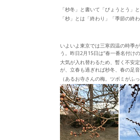
「杪冬」と書いて「びょうとう」と
「杪」とは「終わり」「季節の終わ
いよいよ東京では三寒四温の時季が
う。昨日2月15日は“春一番名付けの
大気が入れ替わるため、暫く不安定
が、立春も過ぎれば杪冬、春の足音
（あるお寺さんの梅。ツボミがふっ